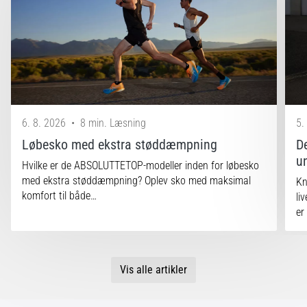
6. 8. 2026
•
8 min. Læsning
5.
Løbesko med ekstra støddæmpning
D
un
Hvilke er de ABSOLUTTETOP-modeller inden for løbesko
med ekstra støddæmpning? Oplev sko med maksimal
Kn
komfort til både…
li
er
Vis alle artikler