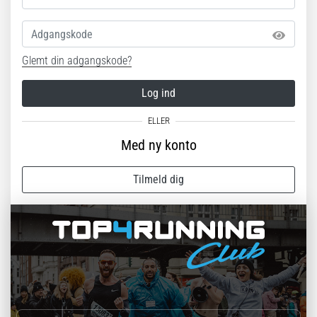
Hvad
er
Adgangskode
de
mest…
Glemt din adgangskode?
5. 8. 2026
Log ind
•
6 min. Læsning
Med ny konto
Plantar
fasciitis:
Symptomer,
Tilmeld dig
årsager
og
behandling
Oplever
du
skarpe
hælsmerter
under