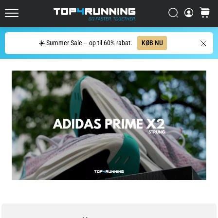
Oplev
Søg
kurv
sko
Top4Running.dk
med
maksimal
Søg
☀️ Summer Sale – op til 60% rabat.
KØB NU
komfort
til
både…
5. 8. 2026
•
8 min. Læsning
De
mest
almindelige
årsager
til
knæsmerter
under