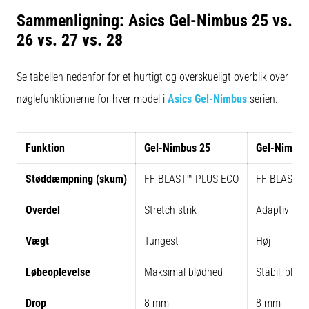
Sammenligning: Asics Gel-Nimbus 25 vs.
26 vs. 27 vs. 28
Se tabellen nedenfor for et hurtigt og overskueligt overblik over
nøglefunktionerne for hver model i
Asics Gel-Nimbus
serien.
Funktion
Gel-Nimbus 25
Gel-Nimbus
Støddæmpning (skum)
FF BLAST™ PLUS ECO
FF BLAST™ 
Overdel
Stretch-strik
Adaptiv stri
Vægt
Tungest
Høj
Løbeoplevelse
Maksimal blødhed
Stabil, blød
Drop
8 mm
8 mm