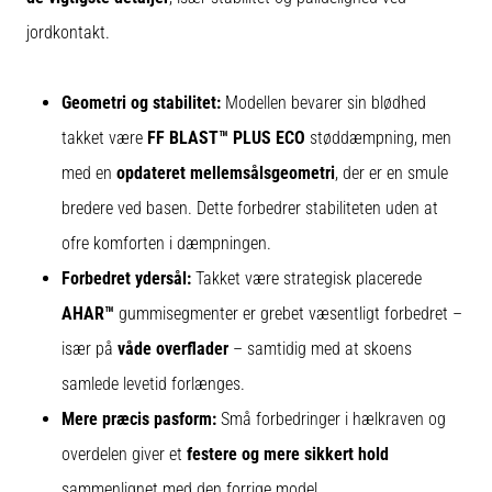
jordkontakt.
Geometri og stabilitet:
Modellen bevarer sin blødhed
takket være
FF BLAST™ PLUS ECO
støddæmpning, men
med en
opdateret mellemsålsgeometri
, der er en smule
bredere ved basen. Dette forbedrer stabiliteten uden at
ofre komforten i dæmpningen.
Forbedret ydersål:
Takket være strategisk placerede
AHAR™
gummisegmenter er grebet væsentligt forbedret –
især på
våde overflader
– samtidig med at skoens
samlede levetid forlænges.
Mere præcis pasform:
Små forbedringer i hælkraven og
overdelen giver et
festere og mere sikkert hold
sammenlignet med den forrige model.