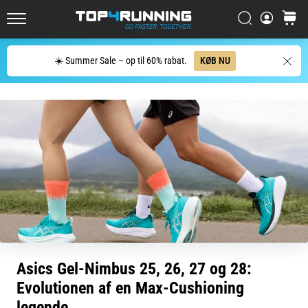
men
Søg
kurv
det
Top4Running.dk
er
det
Søg
☀️ Summer Sale – op til 60% rabat.
KØB NU
hele
værd!
Hvilke
fordele
giver
det,
hvilke…
7. 8. 2026
•
7 min. Læsning
Shuttlerun
Asics Gel-Nimbus 25, 26, 27 og 28:
og
Evolutionen af en Max-Cushioning
biptest:
legende
Hvad