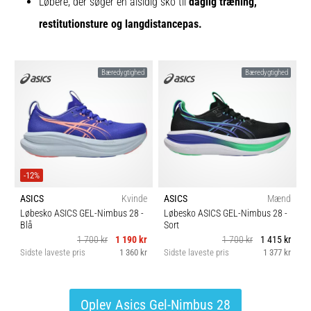
Løbere, der søger en alsidig sko til
daglig træning,
restitutionsture og langdistancepas.
Bæredygtighed
Bæredygtighed
-12%
ASICS
Kvinde
ASICS
Mænd
Løbesko ASICS GEL-Nimbus 28
-
Løbesko ASICS GEL-Nimbus 28
-
Blå
Sort
1 700 kr
1 190 kr
1 700 kr
1 415 kr
Sidste laveste pris
1 360 kr
Sidste laveste pris
1 377 kr
Oplev Asics Gel-Nimbus 28