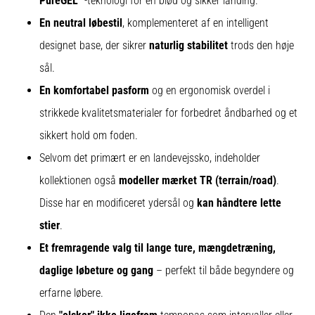
PureGEL™
-teknologi for en blød og sikker landing.
er
En neutral løbestil
, komplementeret af en intelligent
et
designet base, der sikrer
naturlig stabilitet
trods den høje
meget
almindeligt
sål.
helbredsproblem,
En komfortabel pasform
og en ergonomisk overdel i
som
løbere
strikkede kvalitetsmaterialer for forbedret åndbarhed og et
oplever.
sikkert hold om foden.
…
Selvom det primært er en landevejssko, indeholder
kollektionen også
modeller mærket TR (terrain/road)
.
Vis
Disse har en modificeret ydersål og
kan håndtere lette
alle
artikler
stier
.
Et fremragende valg til lange ture, mængdetræning,
daglige løbeture og gang
– perfekt til både begyndere og
erfarne løbere.