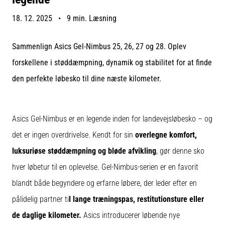
er
18. 12. 2025
•
9 min. Læsning
de,
og
hvordan
Sammenlign Asics Gel-Nimbus 25, 26, 27 og 28. Oplev
udføres
forskellene i støddæmpning, dynamik og stabilitet for at finde
de?
den perfekte løbesko til dine næste kilometer.
I
praksis
tester
Asics Gel-Nimbus er en legende inden for landevejsløbesko – og
shuttle
run-
det er ingen overdrivelse. Kendt for sin
overlegne komfort,
testen
luksuriøse støddæmpning og bløde afvikling
, gør denne sko
hurtighed,
smidighed
hver løbetur til en oplevelse. Gel-Nimbus-serien er en favorit
og
blandt både begyndere og erfarne løbere, der leder efter en
retningsskift.
Hvordan
pålidelig partner ti
l lange træningspas, restitutionsture eller
udføres
de daglige kilometer.
Asics introducerer løbende nye
den