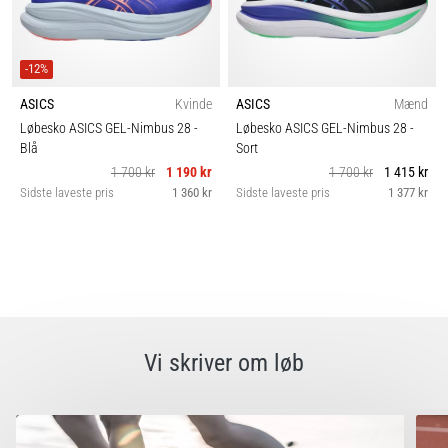
-12%
ASICS
Kvinde
ASICS
Mænd
Løbesko ASICS GEL-Nimbus 28
-
Løbesko ASICS GEL-Nimbus 28
-
Blå
Sort
1 700 kr
1 190 kr
1 700 kr
1 415 kr
Sidste laveste pris
1 360 kr
Sidste laveste pris
1 377 kr
Vi skriver om løb