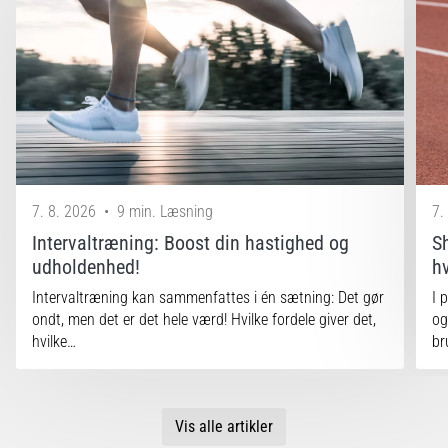
7. 8. 2026
•
9 min. Læsning
7.
Intervaltræning: Boost din hastighed og
S
udholdenhed!
h
Intervaltræning kan sammenfattes i én sætning: Det gør
I 
ondt, men det er det hele værd! Hvilke fordele giver det,
og
hvilke…
br
Vis alle artikler