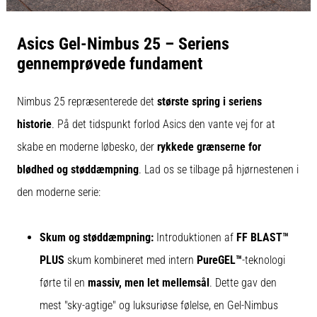
Asics Gel-Nimbus 25 – Seriens
gennemprøvede fundament
Nimbus 25 repræsenterede det
største spring i seriens
historie
. På det tidspunkt forlod Asics den vante vej for at
skabe en moderne løbesko, der
rykkede grænserne for
blødhed og støddæmpning
. Lad os se tilbage på hjørnestenen i
den moderne serie:
Skum og støddæmpning:
Introduktionen af
FF BLAST™
PLUS
skum kombineret med intern
PureGEL™
-teknologi
førte til en
massiv, men let mellemsål
. Dette gav den
mest "sky-agtige" og luksuriøse følelse, en Gel-Nimbus