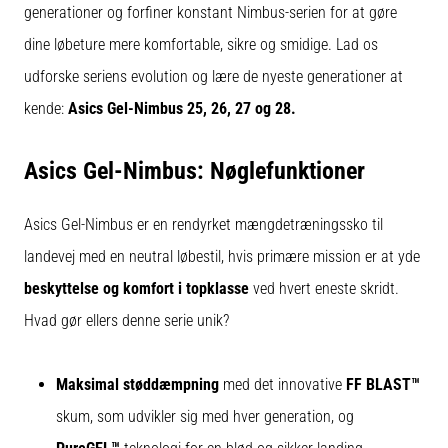
korrekt,
generationer og forfiner konstant Nimbus-serien for at gøre
hvor
dine løbeture mere komfortable, sikre og smidige. Lad os
bruges
den…
udforske seriens evolution og lære de nyeste generationer at
kende:
Asics Gel-Nimbus 25, 26, 27 og 28.
6. 8. 2026
•
Asics Gel-Nimbus: Nøglefunktioner
8 min. Læsning
Løberknæ:
Asics Gel-Nimbus er en rendyrket mængdetræningssko til
Årsager,
behandling
landevej med en neutral løbestil, hvis primære mission er at yde
og
beskyttelse og komfort i topklasse
ved hvert eneste skridt.
forebyggelse
Hvad gør ellers denne serie unik?
Løberknæ,
også
kendt
Maksimal støddæmpning
med det innovative
FF BLAST™
som
skum, som udvikler sig med hver generation, og
iliotibialbåndsyndrom
(ITBS),