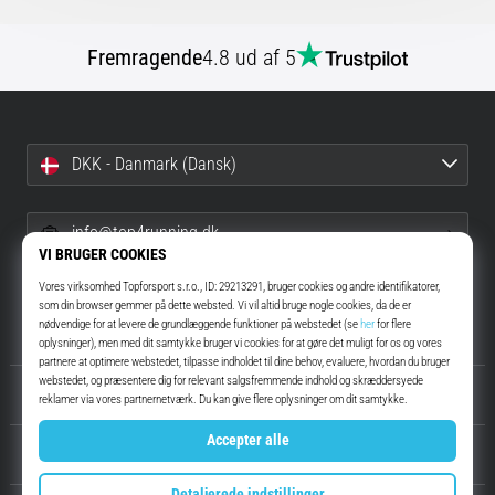
Fremragende
4.8 ud af 5
DKK - Danmark (Dansk)
info@top4running.dk
Anmod om udbetaling
Om os
Kundeservice