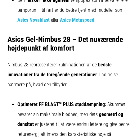
Den
"elsker" ikke ligefrem
tempopas som intervaller eller
temporun – til fart er du bedre tjent med modeller som
Asics Novablast
eller
Asics Metaspeed
.
Asics Gel-Nimbus 28 – Det nuværende
højdepunkt af komfort
Nimbus 28 repræsenterer kulminationen af de
bedste
innovationer fra de foregående generationer
. Lad os se
nærmere på, hvad den tilbyder:
Optimeret FF BLAST™ PLUS støddæmpning:
Skummet
bevarer sin maksimale blødhed, men dets
geometri og
densitet
er justeret til at være endnu lettere og give bedre
returenergi, alt imens den karakteristiske høje sål