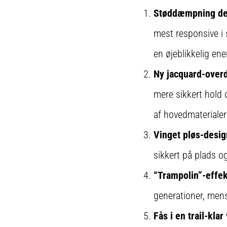
Støddæmpning der
mest responsive i 
en øjeblikkelig ene
Ny jacquard-over
mere sikkert hold
af hovedmateriale
Vinget pløs-desig
sikkert på plads og
“Trampolin”-effek
generationer, men
Fås i en trail-klar