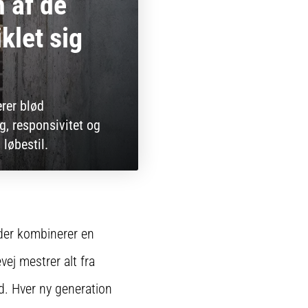
n af de
klet sig
rer blød
, responsivitet og
 løbestil.
 der kombinerer en
ej mestrer alt fra
d. Hver ny generation