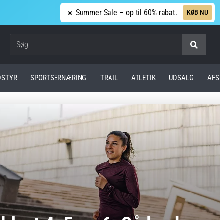
☀️ Summer Sale – op til 60% rabat.
KØB NU
Søg
DSTYR
SPORTSERNÆRING
TRAIL
ATLETIK
UDSALG
AFS