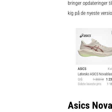
bringer opdateringer t
kig på de nyeste versi
ASICS
Kv
Løbesko ASICS Novablas
Grå
1 300 kr
1 23
Sidste laveste pris
1 16
37½ 38 39 39½ 4
40½ 41½ 42 42½ 4
Asics Nova