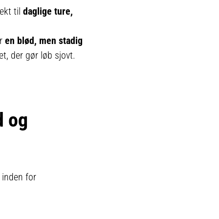
ekt til
daglige ture,
er
en blød, men stadig
t, der gør løb sjovt.
d og
 inden for