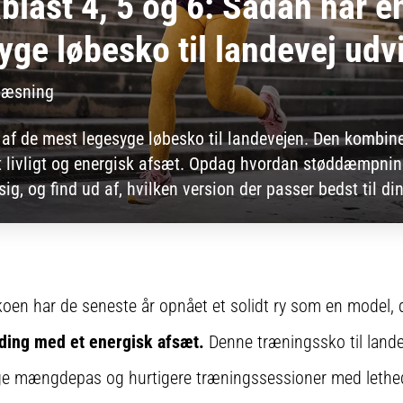
last 4, 5 og 6: Sådan har e
ge løbesko til landevej udvi
Læsning
 af de mest legesyge løbesko til landevejen. Den kombine
livligt og energisk afsæt. Opdag hvordan støddæmpning
 sig, og find ud af, hvilken version der passer bedst til din
oen har de seneste år opnået et solidt ry som en model,
ding med et energisk afsæt.
Denne træningssko til landev
ange mængdepas og hurtigere træningssessioner med lethe