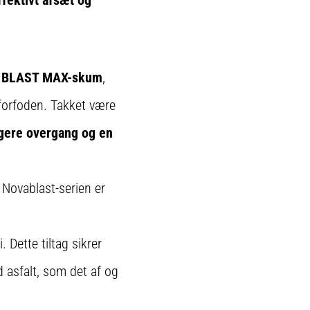
fektivt afsæt og
 BLAST MAX-skum
,
 forfoden. Takket være
igere overgang og en
Novablast-serien er
 Dette tiltag sikrer
d asfalt, som det af og