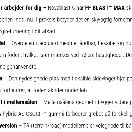
 arbejder for dig
– Novablast 5 har
FF BLAST™ MAX
-sk
serien indtil nu. I praksis betyder det en sky-agtig forn
rgireturnering i dit afsæt.
del
– Overdelen i jacquard-mesh er åndbar, fleksibel og hol
 om foden, hvilket især mærkes ved højere hastigheder. 
rne genanvendte.
n
– Den nydesignede pløs med fleksible sidevinger hjælp
 forhindrer, at foden skrider under løb.
t i mellemsålen
– Mellemsålens geometri bygger videre på
s hybrid ASICSGRIP™-gummi forbedrer grebet på forskellig
 version
– TR (terrain/road)-modellerne er velegnede til bå