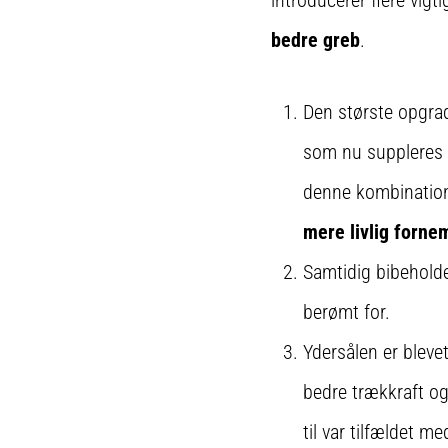
introducerer flere vig
bedre greb
.
Den største opgra
som nu suppleres 
denne kombination
mere livlig forne
Samtidig bibehold
berømt for.
Ydersålen er bleve
bedre trækkraft og
til var tilfældet m