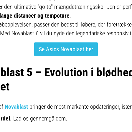
ger den ultimative "go-to" mængdetræningssko. Den er perf
ange distancer og tempoture
.
øbeoplevelsen, passer den bedst til løbere, der foretrækk
 Med Novablast 6 vil du nyde den legendariske responsivite
Se Asics Novablast her
blast 5 – Evolution i blødhe
et
af
Novablast
bringer de mest markante opdateringer, især
rdel.
Lad os gennemgå dem.