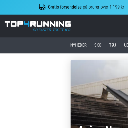
Gratis forsendelse
på ordrer over 1 199 kr
Top4Running.dk
NYHEDER
SKO
TØJ
U