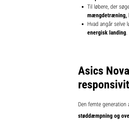
Til løbere, der sø
mængdetræning, l
Hvad angår selve l
energisk landing
.
Asics Nova
responsivit
Den femte generation 
støddæmpning og ove