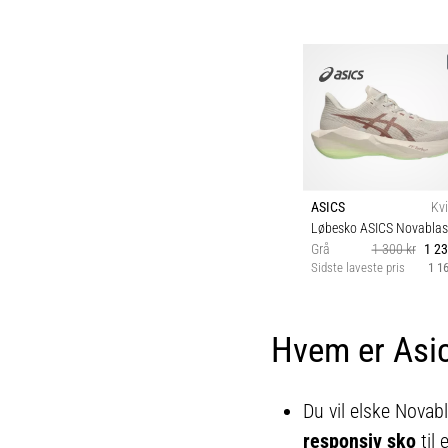
ASICS
Kv
Løbesko ASICS Novablas
Grå
1 300 kr
1 23
Sidste laveste pris
1 16
37½ 38 39 39½ 4
40½ 41½ 42 42½ 4
Hvem er Asic
Du vil elske Novabl
responsiv sko
til 