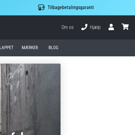
Tilbagebetalingsgaranti
Om os
Hjælp
Bruger
kurv
LAPPET
MÆRKER
BLOG