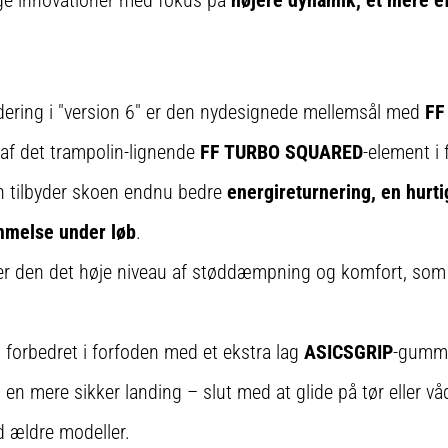
tige innovationer med fokus på
højere dynamik, et mere ef
dering i "version 6" er den nydesignede mellemsål med
FF
af det trampolin-lignende
FF TURBO SQUARED
-element i
 tilbyder skoen endnu bedre
energireturnering, en hurt
mmelse under løb
.
er den det høje niveau af støddæmpning og komfort, som 
t forbedret i forfoden med et ekstra lag
ASICSGRIP
-gummi.
 en mere sikker landing – slut med at glide på tør eller vå
ed ældre modeller.