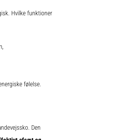
gisk. Hvilke funktioner
m,
energiske følelse.
 landevejssko. Den