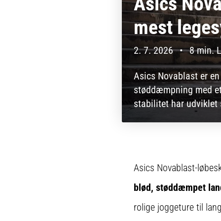
Asics Novab
mest legesy
2. 7. 2026
•
8 min. 
Asics Novablast er en
støddæmpning med et 
stabilitet har udviklet
Asics Novablast-løbesk
blød, støddæmpet lan
rolige joggeture til l