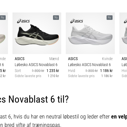
Ny
Ny
Ny
inde
ASICS
Mænd
ASICS
Kvinde
AS
t 6
Løbesko ASICS Novablast 6
Løbesko ASICS Novablast 6
Løb
5 kr
Sort
1 300 kr
1 235 kr
Hvid
1 300 kr
1 186 kr
Hvi
2 kr
Sidste laveste pris
1 210 kr
Sidste laveste pris
1 186 kr
Sid
0
41½ 42 42½ 43½ 44
36 37 37½ 38 39 39½
4
3½
44½ 45 46 46½ 47
40 40½ 41½ 42 42½
s Novablast 6 til?
43½
ast 6, hvis du har en neutral løbestil og leder efter
en vel
en bred vifte af træningspas.