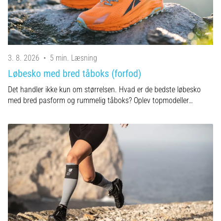
er
et
meget
almindeligt
helbredsproblem,
3. 8. 2026
•
5 min. Læsning
som
Løbesko med bred tåboks (forfod)
løbere
oplever.
Det handler ikke kun om størrelsen. Hvad er de bedste løbesko
…
med bred pasform og rummelig tåboks? Oplev topmodeller…
Vis
alle
artikler