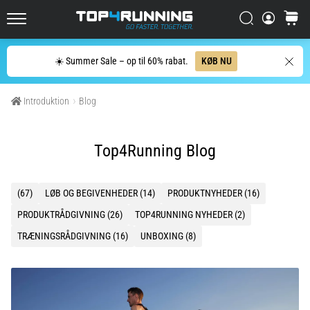
men
Søg
kurv
det
Top4Running.dk
er
det
Søg
☀️ Summer Sale – op til 60% rabat.
KØB NU
hele
værd!
Introduktion
Blog
Hvilke
fordele
giver
Top4Running Blog
det,
hvilke…
(67)
LØB OG BEGIVENHEDER (14)
PRODUKTNYHEDER (16)
7. 8. 2026
PRODUKTRÅDGIVNING (26)
TOP4RUNNING NYHEDER (2)
•
7 min. Læsning
TRÆNINGSRÅDGIVNING (16)
UNBOXING (8)
Shuttlerun
og
biptest:
Hvad