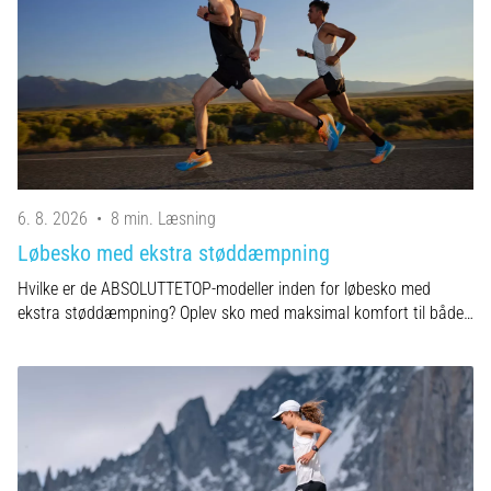
er
de,
og
hvordan
udføres
de?
I
praksis
6. 8. 2026
•
8 min. Læsning
tester
Løbesko med ekstra støddæmpning
shuttle
run-
Hvilke er de ABSOLUTTETOP-modeller inden for løbesko med
testen
ekstra støddæmpning? Oplev sko med maksimal komfort til både…
hurtighed,
smidighed
og
retningsskift.
Hvordan
udføres
den