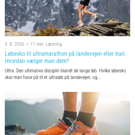
korrekt,
hvor
bruges
den…
6. 8. 2026
5. 8. 2026
•
11 min. Læsning
•
Løbesko til ultramarathon på landevejen eller trail.
8 min. Læsning
Hvordan vælger man dem?
Løberknæ:
Årsager,
Ultra. Den ultimative disciplin blandt de lange løb. Hvilke løbesko
behandling
skal man have på til et ultraløb på landevejen, og…
og
forebyggelse
Løberknæ,
også
kendt
som
iliotibialbåndsyndrom
(ITBS),