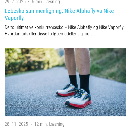
29. 7. 2026
•
6 min. Læsning
Løbesko sammenligning: Nike Alphafly vs Nike
Vaporfly
De to ultimative konkurrencesko − Nike Alphafly og Nike Vaporfly.
Hvordan adskiller disse to løbemodeller sig, og…
28. 11. 2025
•
12 min. Læsning