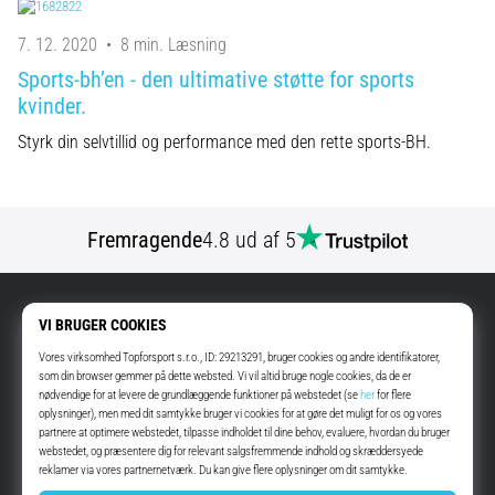
7. 12. 2020
•
8 min. Læsning
Sports-bh’en - den ultimative støtte for sports
kvinder.
Styrk din selvtillid og performance med den rette sports-BH.
Fremragende
4.8 ud af 5
DKK - Danmark (Dansk)
info@top4running.dk
Anmod om udbetaling