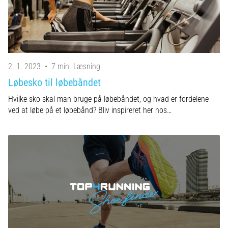
2. 1. 2023
•
7 min. Læsning
Løbesko til løbebåndet
Hvilke sko skal man bruge på løbebåndet, og hvad er fordelene
ved at løbe på et løbebånd? Bliv inspireret her hos…