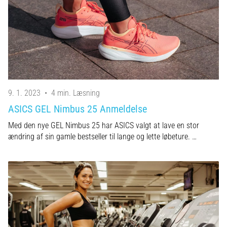
9. 1. 2023
•
4 min. Læsning
ASICS GEL Nimbus 25 Anmeldelse
Med den nye GEL Nimbus 25 har ASICS valgt at lave en stor
ændring af sin gamle bestseller til lange og lette løbeture. …