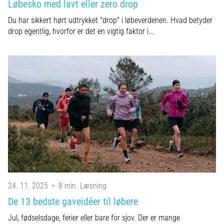
Løbesko med lavt eller zero drop
Du har sikkert hørt udtrykket "drop" i løbeverdenen. Hvad betyder
drop egentlig, hvorfor er det en vigtig faktor i…
24. 11. 2025
•
8 min. Læsning
De 13 bedste gaveidéer til løbere
Jul, fødselsdage, ferier eller bare for sjov. Der er mange