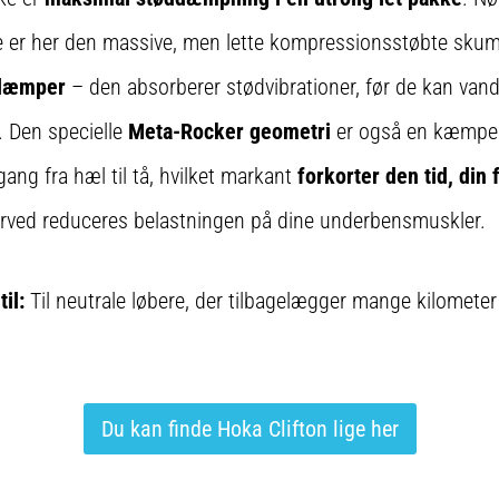
 er her den massive, men lette kompressionsstøbte sku
dæmper
– den absorberer stødvibrationer, før de kan va
. Den specielle
Meta-Rocker geometri
er også en kæmpe h
ang fra hæl til tå, hvilket markant
forkorter den tid, din
erved reduceres belastningen på dine underbensmuskler.
il:
Til neutrale løbere, der tilbagelægger mange kilometer 
Du kan finde Hoka Clifton lige her