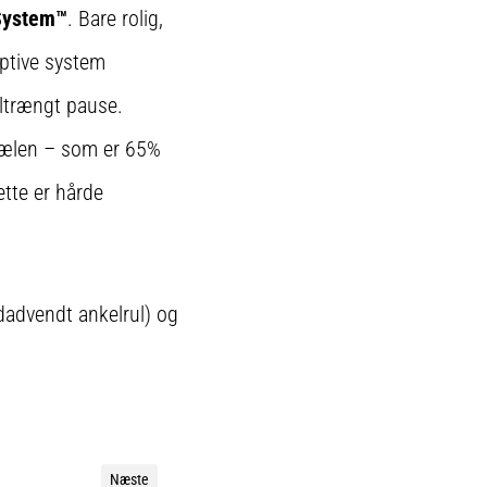
System™
. Bare rolig,
aptive system
iltrængt pause.
hælen – som er 65%
ette er hårde
ndadvendt ankelrul) og
Næste