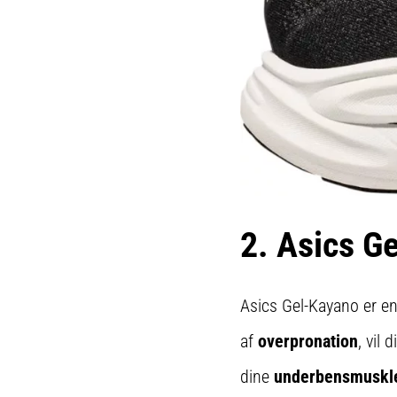
2. Asics G
Asics Gel-Kayano er en
af
overpronation
, vil
dine
underbensmuskler