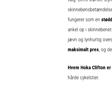
skinnebensbetændelse
fungerer som en
stød
ankel op i skinnebenet
jævn og lynhurtig overg
maksimalt pres
, og d
Hvem Hoka Clifton er t
hårde cykelstier.