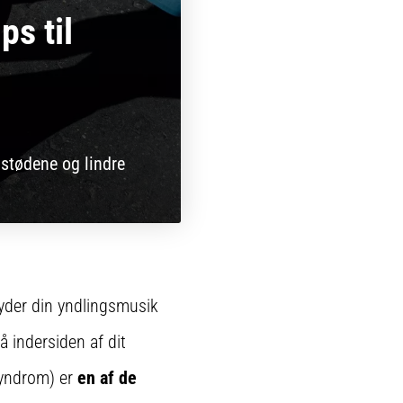
ps til
stødene og lindre
nyder din yndlingsmusik
 indersiden af dit
syndrom) er
en af de