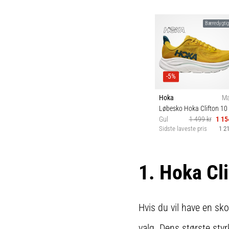
Bæredygti
-5%
Hoka
M
Løbesko Hoka Clifton 10
Gul
1 499 kr
1 15
Sidste laveste pris
1 21
42 42⅔ 43⅓ 44 4
45⅓ 46 46⅔
1. Hoka Cli
Hvis du vil have en sko,
valg. Dens største sty