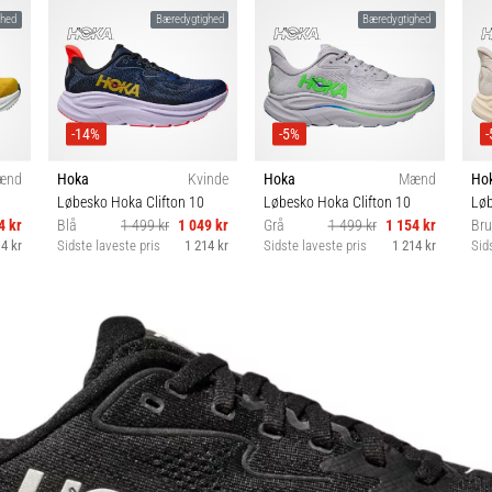
ghed
Bæredygtighed
Bæredygtighed
-14%
-5%
ænd
Hoka
Kvinde
Hoka
Mænd
Ho
Løbesko Hoka Clifton 10
Løbesko Hoka Clifton 10
Løb
4 kr
Blå
1 499 kr
1 049 kr
Grå
1 499 kr
1 154 kr
Bru
4 kr
Sidste laveste pris
1 214 kr
Sidste laveste pris
1 214 kr
Sid
4⅔
36 35⅓ 36⅔ 37⅓ 38
42 42⅔ 43⅓ 44 44⅔
3
38⅔
45⅓ 46⅔