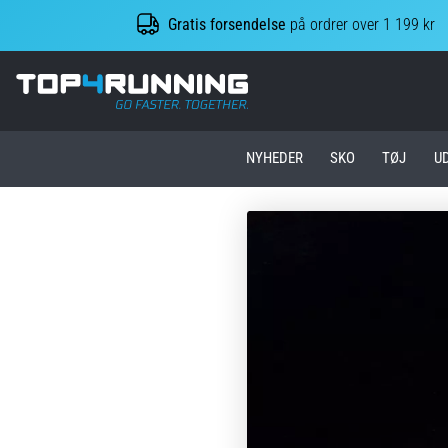
Gratis forsendelse
på ordrer over 1 199 kr
Top4Running.dk
NYHEDER
SKO
TØJ
U