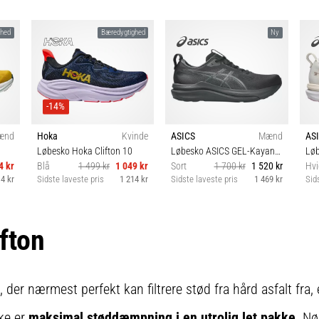
ghed
Bæredygtighed
Ny
-14%
ænd
Hoka
Kvinde
ASICS
Mænd
AS
Løbesko Hoka Clifton 10
Løbesko ASICS GEL-Kayano 33
4 kr
Blå
1 499 kr
1 049 kr
Sort
1 700 kr
1 520 kr
Hvi
4 kr
Sidste laveste pris
1 214 kr
Sidste laveste pris
1 469 kr
Sid
4⅔
36 35⅓ 36⅔ 37⅓ 38
40½ 41½ 42 42½ 43½
38⅔
44 44½ 45 46 46½ 47
fton
48
 der nærmest perfekt kan filtrere stød fra hård asfalt fra, e
rke er
maksimal støddæmpning i en utrolig let pakke
. Nø