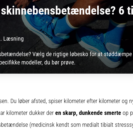
 skinnebensbetændelse? 6 ti
. Læsning
sbetændelse? Vælg de rigtige løbesko for at støddæmpe 
pecifikke modeller, du bør prøve.
lsen. Du løber afsted, spiser kilometer efter kilometer og 
par kilometer dukker der
en skarp, dunkende smerte
op på
betændelse (medicinsk kendt som medialt tibialt stress