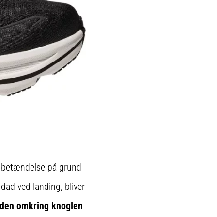
ensbetændelse på grund
ndad ved landing, bliver
inden omkring knoglen