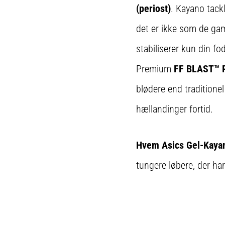
(periost)
. Kayano tack
det er ikke som de gaml
stabiliserer kun din fo
Premium
FF BLAST™ 
blødere end traditione
hællandinger fortid.
Hvem Asics Gel-Kayano
tungere løbere, der har