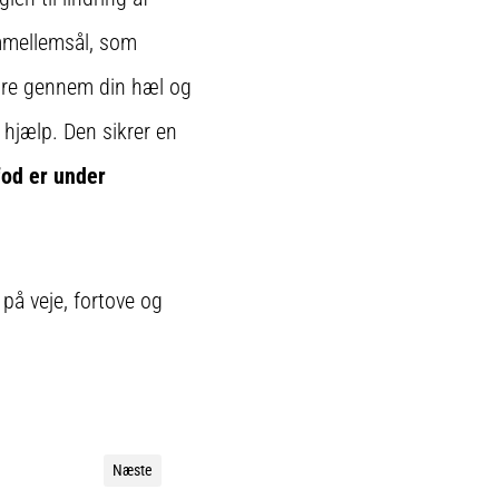
mmellemsål, som
ndre gennem din hæl og
jælp. Den sikrer en
 fod er under
på veje, fortove og
Næste