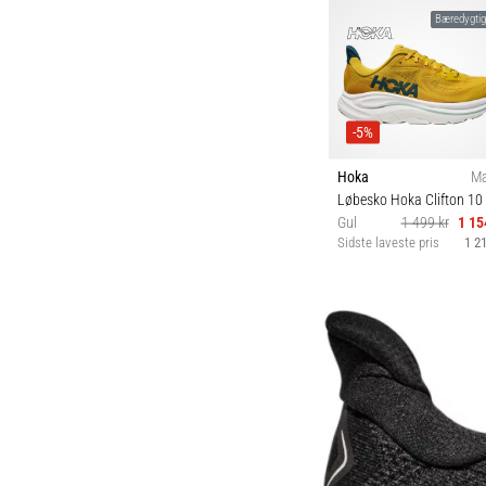
Bæredygti
-5%
Hoka
M
Løbesko Hoka Clifton 10
Gul
1 499 kr
1 15
Sidste laveste pris
1 21
42 42⅔ 43⅓ 44 4
45⅓ 46 46⅔