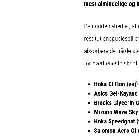
mest almindelige og i
Den gode nyhed er, at d
restitutionspuslespil 
absorbere de hårde stø
for hvert eneste skrid
Hoka Clifton (vej)
Asics Gel-Kayano 
Brooks Glycerin G
Mizuno Wave Sky 
Hoka Speedgoat (t
Salomon Aero Glid