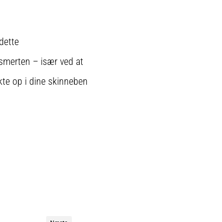
 dette
 smerten – især ved at
kte op i dine skinneben