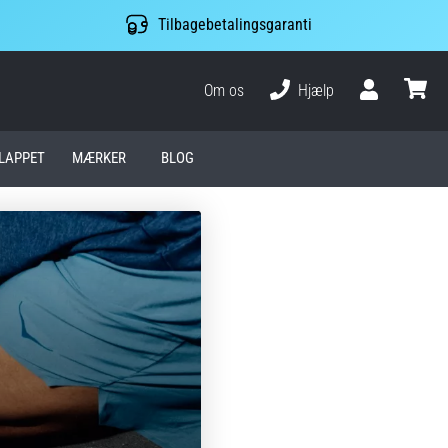
Tilbagebetalingsgaranti
Om os
Hjælp
Bruger
kurv
LAPPET
MÆRKER
BLOG