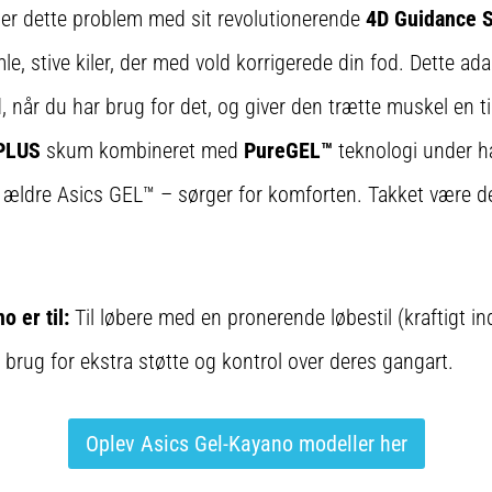
ler dette problem med sit revolutionerende
4D Guidance 
e, stive kiler, der med vold korrigerede din fod. Dette ad
d, når du har brug for det, og giver den trætte muskel en t
PLUS
skum kombineret med
PureGEL™
teknologi under 
l ældre Asics GEL™ – sørger for komforten. Takket være d
 er til:
Til løbere med en pronerende løbestil (kraftigt i
 brug for ekstra støtte og kontrol over deres gangart.
Oplev Asics Gel-Kayano modeller her