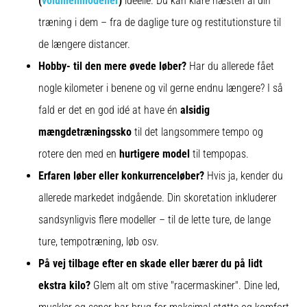
(
volumenmodeller
)
ideelle. Du kan klare næsten al din
træning i dem – fra de daglige ture og restitutionsture til
de længere distancer.
Hobby- til den mere øvede løber?
Har du allerede fået
nogle kilometer i benene og vil gerne endnu længere? I så
fald er det en god idé at have én
alsidig
mængdetræningssko
til det langsommere tempo og
rotere den med en
hurtigere model
til tempopas.
Erfaren løber eller konkurrenceløber?
Hvis ja, kender du
allerede markedet indgående. Din skoretation inkluderer
sandsynligvis flere modeller – til de lette ture, de lange
ture, tempotræning, løb osv.
På vej tilbage efter en skade eller bærer du på lidt
ekstra kilo?
Glem alt om stive "racermaskiner". Dine led,