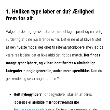
er
1. Hvilken type løber er du? Ærlighed
et
meget
frem for alt
almindeligt
helbredsproblem,
Valget af den rigtige sko starter med et kig i spejlet og en ærlig
som
løbere
vurdering af dine nuværende evner. Det er nemt at blive fristet
oplever.
af den nyeste model designet til elitemaratonløbere, men lad os
…
være realistiske: det er ikke altid det rigtige match.
Der findes
mange typer løbere, og vi har identificeret 6 almindelige
Vis
kategorier – nogle generelle, andre mere specifikke.
Kan du
alle
artikler
genkende dig selv i nogen af dem?
Helt nybegynder?
For begyndere i starten af deres
løberejse er
alsidige mængdetræningssko