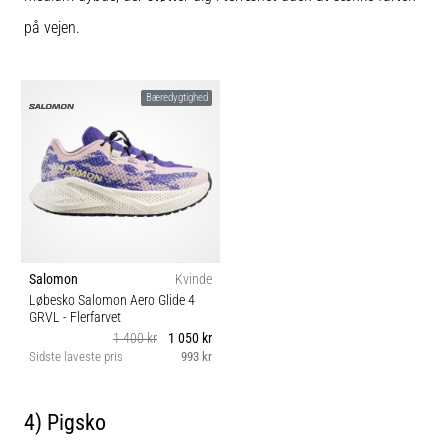
på vejen.
Bæredygtighed
Salomon
Kvinde
Løbesko Salomon Aero Glide 4
GRVL
- Flerfarvet
1 400 kr
1 050 kr
Sidste laveste pris
993 kr
4) Pigsko