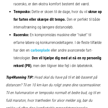
racersko, er den ekstra komfort bestemt det værd.
Temposko:
Dette er skoen til de dage, hvor du vil
skrue op
for farten eller skærpe dit tempo.
Den er perfekt til både
intervaltræning og længere distanceløb.
Racersko:
En kompromisløs maskine eller "raket" til
erfarne løbere og konkurrencedeltagere. I de fleste tilfælde
har den en
carbonplade
eller andre avancerede fart-
teknologier.
Den vil hjælpe dig med at nå en ny personlig
rekord (PR)
, men den tilgiver ikke fejl i din løbeteknik.
Top4Running TIP:
Hvad skal du have på til et løb baseret på
distancen? Til en 10 km kan du roligt snøre dine racermaskiner.
Til en halvmaraton er temposko normalt et bedre bud, og til en
fuld maraton, hvor trætheden for alvor melder sig, bør du