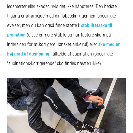
ledsmerter eller skader, hvis det ikke håndteres. Den bedste
tilgang er at arbejde med din løbeteknik gennem specifikke
øvelser, men du kan også finde støtte i:
stabilitetssko til
pronation
(disse er mere stabile og har fastere skum på
indersiden for at korrigere uønsket ankelrul) eller
sko med en
høj grad af dæmpning
i tilfælde af supination (specifikke
"supinations-korrigerende" sko findes næsten ikke).