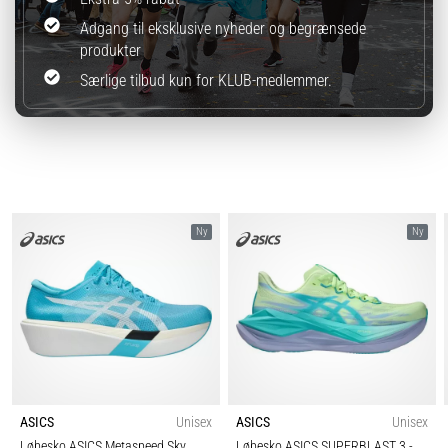
Adgang til eksklusive nyheder og begrænsede
produkter
Særlige tilbud kun for KLUB-medlemmer.
Ny
Ny
ASICS
Unisex
ASICS
Unisex
Løbesko ASICS Metaspeed Sky
Løbesko ASICS SUPERBLAST 3
-