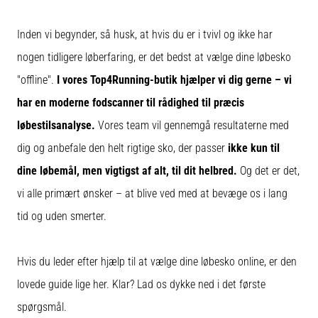
korrekt,
hvor
Inden vi begynder, så husk, at hvis du er i tvivl og ikke har
bruges
den…
nogen tidligere løberfaring, er det bedst at vælge dine løbesko
"offline".
I vores Top4Running-butik hjælper vi dig gerne – vi
6. 8. 2026
har en moderne fodscanner til rådighed til præcis
•
løbestilsanalyse.
Vores team vil gennemgå resultaterne med
8 min. Læsning
Løberknæ:
dig og anbefale den helt rigtige sko, der passer
ikke kun til
Årsager,
dine løbemål, men vigtigst af alt, til dit helbred.
Og det er det,
behandling
vi alle primært ønsker – at blive ved med at bevæge os i lang
og
forebyggelse
tid og uden smerter.
Løberknæ,
også
Hvis du leder efter hjælp til at vælge dine løbesko online, er den
kendt
lovede guide lige her. Klar? Lad os dykke ned i det første
som
iliotibialbåndsyndrom
spørgsmål.
(ITBS),