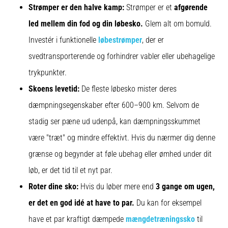
Strømper er den halve kamp:
Strømper er et
afgørende
led mellem din fod og din løbesko.
Glem alt om bomuld.
Investér i funktionelle
løbestrømper
, der er
svedtransporterende og forhindrer vabler eller ubehagelige
trykpunkter.
Skoens levetid:
De fleste løbesko mister deres
dæmpningsegenskaber efter 600–900 km. Selvom de
stadig ser pæne ud udenpå, kan dæmpningsskummet
være "træt" og mindre effektivt. Hvis du nærmer dig denne
grænse og begynder at føle ubehag eller ømhed under dit
løb, er det tid til et nyt par.
Roter dine sko:
Hvis du løber mere end
3 gange om ugen,
er det en god idé at have to par.
Du kan for eksempel
have et par kraftigt dæmpede
mængdetræningssko
til