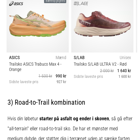
Bæredygtighed
ASICS
Mænd
S/LAB
Unisex
Trailsko ASICS Trabuco Max 4
-
Trailsko S/LAB ULTRA V2
- Rød
Orange
2 000 kr
1 640 kr
1 500 kr
990 kr
Sidste laveste pris
1 600 kr
S
Sidste laveste pris
927 kr
3) Road-to-Trail kombination
Hvis din løbetur
starter på asfalt og ender i skoven
, så gå efter
"all-terrain" eller road-to-trail sko. De har et mønster med
medium dybde, der støtter dig i terrænet uden at sænke farten