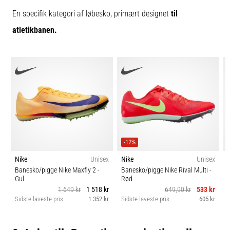
En specifik kategori af løbesko, primært designet
til
atletikbanen.
-12%
Nike
Unisex
Nike
Unisex
Banesko/pigge Nike Maxfly 2
-
Banesko/pigge Nike Rival Multi
-
Gul
Rød
1 649 kr
1 518 kr
649,90 kr
533 kr
Sidste laveste pris
1 352 kr
Sidste laveste pris
605 kr
S