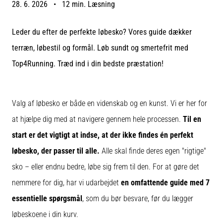
28. 6. 2026
•
12 min. Læsning
er
de,
Leder du efter de perfekte løbesko? Vores guide dækker
og
hvordan
terræn, løbestil og formål. Løb sundt og smertefrit med
udføres
Top4Running. Træd ind i din bedste præstation!
de?
I
praksis
Valg af løbesko er både en videnskab og en kunst. Vi er her for
tester
shuttle
at hjælpe dig med at navigere gennem hele processen.
Til en
run-
start er det vigtigt at indse, at der ikke findes én perfekt
testen
hurtighed,
løbesko, der passer til alle.
Alle skal finde deres egen "rigtige"
smidighed
sko – eller endnu bedre, løbe sig frem til den. For at gøre det
og
nemmere for dig, har vi udarbejdet
en omfattende guide med 7
retningsskift.
Hvordan
essentielle spørgsmål
, som du bør besvare, før du lægger
udføres
løbeskoene i din kurv.
den