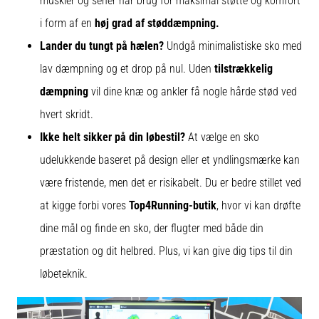
muskler og sener har brug for maksimal støtte og komfort
i form af en
høj grad af støddæmpning.
Lander du tungt på hælen?
Undgå minimalistiske sko med
lav dæmpning og et drop på nul. Uden
tilstrækkelig
dæmpning
vil dine knæ og ankler få nogle hårde stød ved
hvert skridt.
Ikke helt sikker på din løbestil?
At vælge en sko
udelukkende baseret på design eller et yndlingsmærke kan
være fristende, men det er risikabelt. Du er bedre stillet ved
at kigge forbi vores
Top4Running-butik
, hvor vi kan drøfte
dine mål og finde en sko, der flugter med både din
præstation og dit helbred. Plus, vi kan give dig tips til din
løbeteknik.