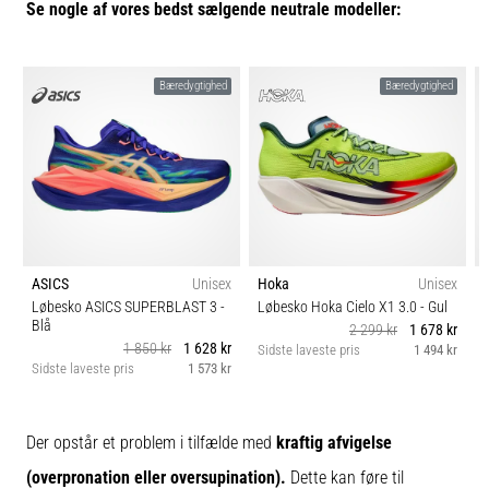
Se nogle af vores bedst sælgende neutrale modeller:
Bæredygtighed
Bæredygtighed
ASICS
Unisex
Hoka
Unisex
Løbesko ASICS SUPERBLAST 3
-
Løbesko Hoka Cielo X1 3.0
- Gul
Blå
2 299 kr
1 678 kr
1 850 kr
1 628 kr
Sidste laveste pris
1 494 kr
Sidste laveste pris
1 573 kr
S
Der opstår et problem i tilfælde med
kraftig afvigelse
(overpronation eller oversupination).
Dette kan føre til