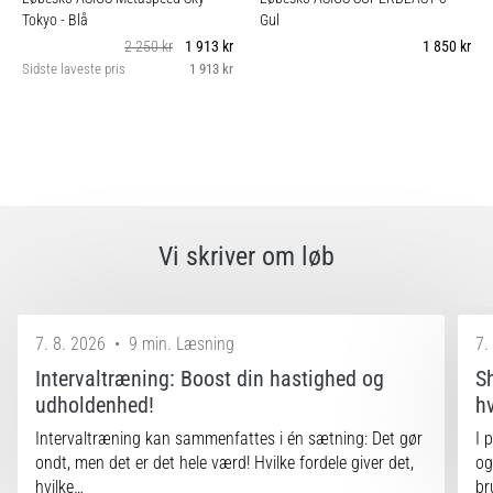
Tokyo
- Blå
Gul
2 250 kr
1 913 kr
1 850 kr
Sidste laveste pris
1 913 kr
Vi skriver om løb
7. 8. 2026
•
9 min. Læsning
7.
Intervaltræning: Boost din hastighed og
S
udholdenhed!
h
Intervaltræning kan sammenfattes i én sætning: Det gør
I 
ondt, men det er det hele værd! Hvilke fordele giver det,
og
hvilke…
br