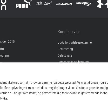
Kundeservice
 siden 2010
Udøv fortrydelsesretten her
ram
Returnering
rogram
Defekt vare
Forsendelse og betaling
am
Find den rigtige størrelse
Kontakt
inger
Ofte stillede spørgsmål
gelser
Privatlivspolitik