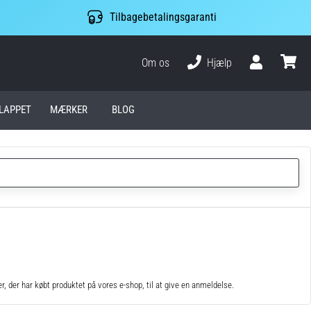
Tilbagebetalingsgaranti
Om os
Hjælp
Bruger
kurv
LAPPET
MÆRKER
BLOG
 der har købt produktet på vores e-shop, til at give en anmeldelse.