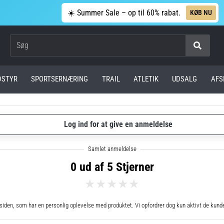
☀️ Summer Sale – op til 60% rabat.
KØB NU
Søg
DSTYR
SPORTSERNÆRING
TRAIL
ATLETIK
UDSALG
AFS
Log ind for at give en anmeldelse
0 ud af 5 Stjerner
en, som har en personlig oplevelse med produktet. Vi opfordrer dog kun aktivt de kunder,