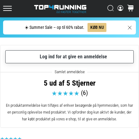
men
Søg
kurv
det
Top4Running.dk
er
det
Søg
☀️ Summer Sale – op til 60% rabat.
KØB NU
hele
værd!
Hvilke
fordele
Log ind for at give en anmeldelse
giver
det,
hvilke…
5 ud af 5 Stjerner
(6)
7. 8. 2026
•
En produktanmeldelse kan tilføjes af enhver besøgende på hjemmesiden, som har
7 min. Læsning
en personlig oplevelse med produktet. Vi opfordrer dog kun aktivt de kunder, der
Shuttlerun
har købt produktet på vores e-shop, til at give en anmeldelse.
og
biptest:
Hvad