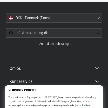
korrekt,
hvor
bruges
DKK - Danmark (Dansk)
den…
6. 8. 2026
info@top4running.dk
•
8 min. Læsning
Anmod om udbetaling
Løberknæ:
Årsager,
behandling
og
Om os
forebyggelse
Løberknæ,
Kundeservice
også
kendt
som
iliotibialbåndsyndrom
(ITBS),