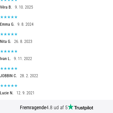
er
Věra B.
9. 10. 2025
de,
og
hvordan
Emma G.
9. 8. 2024
udføres
de?
Nita G.
26. 8. 2023
I
praksis
tester
Ivan L.
9. 11. 2022
shuttle
run-
testen
JOBBIN C.
28. 2. 2022
hurtighed,
smidighed
og
Lucie N.
12. 9. 2021
retningsskift.
Hvordan
udføres
Fremragende
4.8 ud af 5
den