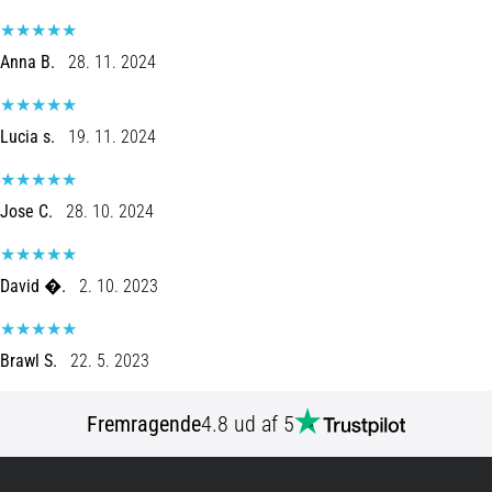
korrekt,
hvor
bruges
Anna B.
28. 11. 2024
den…
Lucia s.
19. 11. 2024
6. 8. 2026
•
8 min. Læsning
Jose C.
28. 10. 2024
Løberknæ:
Årsager,
behandling
David �.
2. 10. 2023
og
forebyggelse
Brawl S.
22. 5. 2023
Løberknæ,
også
kendt
Fremragende
4.8 ud af 5
som
iliotibialbåndsyndrom
(ITBS),