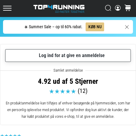
men
Søg
kurv
det
Top4Running.dk
er
det
Søg
☀️ Summer Sale – op til 60% rabat.
KØB NU
hele
værd!
Hvilke
fordele
Log ind for at give en anmeldelse
giver
det,
hvilke…
4.92 ud af 5 Stjerner
(12)
7. 8. 2026
•
En produktanmeldelse kan tilføjes af enhver besøgende på hjemmesiden, som har
7 min. Læsning
en personlig oplevelse med produktet. Vi opfordrer dog kun aktivt de kunder, der
Shuttlerun
har købt produktet på vores e-shop, til at give en anmeldelse.
og
biptest:
Hvad