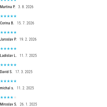
er
Martina P.
3. 8. 2026
de,
og
hvordan
Corina B.
15. 7. 2026
udføres
de?
Jaroslav P.
19. 2. 2026
I
praksis
tester
Ladislav L.
11. 7. 2025
shuttle
run-
testen
David S.
17. 3. 2025
hurtighed,
smidighed
og
michal s.
11. 2. 2025
retningsskift.
Hvordan
udføres
den
Miroslav S.
26. 1. 2025