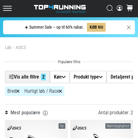
men
Filtr
Søg
kurv
det
Top4Running.dk
er
det
Søg
☀️ Summer Sale – op til 60% rabat.
KØB NU
Køn
hele
værd!
Vis produkter
Hvilke
Løb
ASICS
Produkt type
fordele
giver
det,
Detaljeret produkttype
hvilke…
Vis alle filtre
2
Køn
Produkt type
Detaljeret pr
Terræn
Bred
Hurtigt løb / Race
7. 8. 2026
•
Størrelse på sko
7 min. Læsning
Mest populære
Antal produkter: 2
Shuttlerun
Farve
og
Ny
Bæredygtighed
biptest:
Hvad