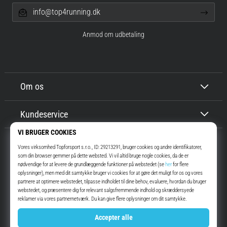
korrekt,
Carbon
info@top4running.dk
hvor
bruges
Anmod om udbetaling
den…
6. 8. 2026
•
Om os
8 min. Læsning
Løberknæ:
Kundeservice
Årsager,
behandling
og
forebyggelse
Løberknæ,
også
Top4Running.dk
I mere end 16 år har vi motiveret dig til at gå ud og løbe. Hurtigere. Med
kendt
os. Hver dag.
som
iliotibialbåndsyndrom
Instagram
YouTube
(ITBS),