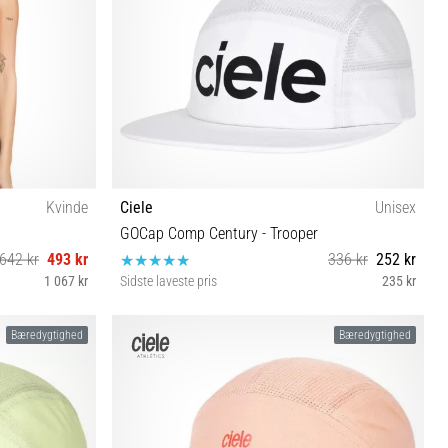
Kvinde
Ciele
Unisex
GOCap Comp Century - Trooper
642 kr
493 kr
336 kr
252 kr
1 067 kr
Sidste laveste pris
235 kr
S/M M/L
Bæredygtighed
Bæredygtighed