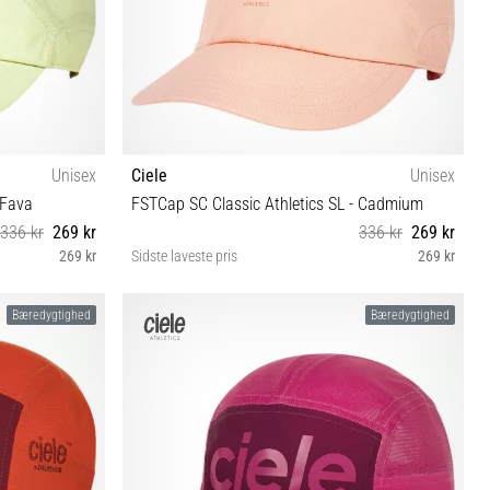
Unisex
Ciele
Unisex
 Fava
FSTCap SC Classic Athletics SL - Cadmium
336 kr
269 kr
336 kr
269 kr
269 kr
Sidste laveste pris
269 kr
S/M
Bæredygtighed
Bæredygtighed