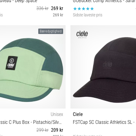
veau - Deep Space
GOBucket Comp Athletics - Safar
336 kr
269 kr
is
269 kr
Sidste laveste pris
M/L
L/XL
Bæredygtighed
Unisex
Ciele
GOCap SC Classic C Plus Box - Pistachio/Silver Pine
FSTCap SC Classic Athletics SL 
299 kr
209 kr