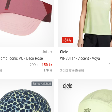
-54%
Unisex
Ciele
Comp Iconic VC - Deco Rose
WNSBTank Accent - Voya
299 kr
150 kr
1 
is
179 kr
Sidste laveste pris
S/M
XS S M L
Bæredygtighed