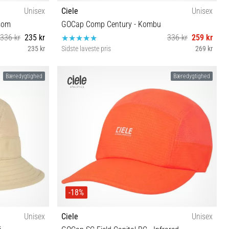
Unisex
Ciele
Unisex
ssom
GOCap Comp Century - Kombu
336 kr
235 kr
336 kr
259 kr
235 kr
Sidste laveste pris
269 kr
S/M M/L
Bæredygtighed
Bæredygtighed
-18%
Unisex
Ciele
Unisex