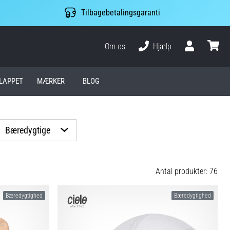
Tilbagebetalingsgaranti
Om os
Hjælp
Bruger
kurv
LAPPET
MÆRKER
BLOG
Bæredygtige
Antal produkter: 76
Bæredygtighed
Bæredygtighed