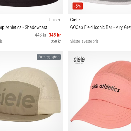
-5%
Unisex
Ciele
p Athletics - Shadowcast
GOCap Field Iconic Bar - Airy Gre
448 kr
345 kr
is
358 kr
Sidste laveste pris
S/M L/XL
M/L
Bæredygtighed