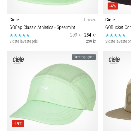
-4%
Ciele
Unisex
Ciele
GOCap Classic Athletics - Spearmint
GOBucket Com
299 kr
284 kr
Sidste laveste pris
239 kr
Sidste laveste pr
S/M M/L
Bæredygtighed
-19%