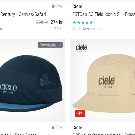
Unisex
Ciele
entury - Canvas/Safari
FSTCap SC Field Iconic SL - Blo
336 kr
274 kr
is
269 kr
Sidste laveste pris
S/M M/L
S/M
Bæredygtighed
-4%
Unisex
Ciele