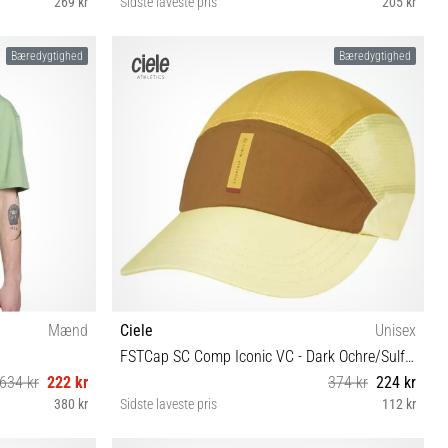
269 kr
Sidste laveste pris
205 kr
M/L
Bæredygtighed
Bæredygtighed
Mænd
Ciele
Unisex
FSTCap SC Comp Iconic VC - Dark Ochre/Sulfur
634 kr
222 kr
374 kr
224 kr
380 kr
Sidste laveste pris
112 kr