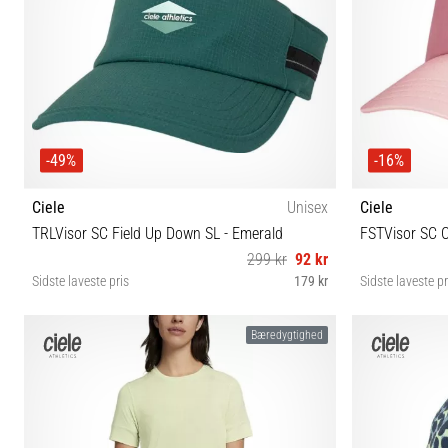
-49%
-16%
Ciele
Unisex
Ciele
TRLVisor SC Field Up Down SL - Emerald
FSTVisor SC 
299 kr
92 kr
Sidste laveste pris
179 kr
Sidste laveste pr
M-L
Bæredygtighed