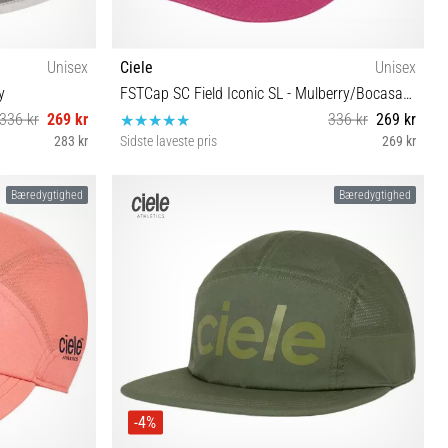
Unisex
Ciele
Unisex
y
FSTCap SC Field Iconic SL - Mulberry/Bocasana
336 kr
269 kr
336 kr
269 kr
283 kr
Sidste laveste pris
269 kr
S/M
Bæredygtighed
Bæredygtighed
-4%