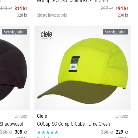
i
GOCap SC Field Capital RC - Infrared
448 kr
314 kr
297 kr
194 kr
328 kr
Sidste laveste pris
238 kr
M/L
Bæredygtighed
Bæredygtighed
Unisex
Ciele
Unisex
- Shadowcast
GOCap SC Comp C Cube - Lime Green
336 kr
308 kr
336 kr
229 kr