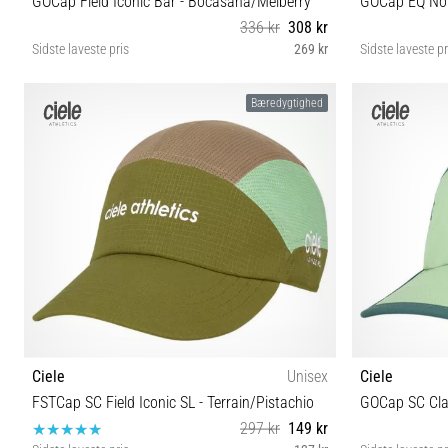
GOCap Field Iconic Bar - Bocasana/Melberry
GOCap EQ Nou
336 kr
308 kr
Sidste laveste pris
269 kr
Sidste laveste pr
M/L
Bæredygtighed
Ciele
Unisex
Ciele
FSTCap SC Field Iconic SL - Terrain/Pistachio
297 kr
149 kr