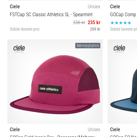
Ciele
Unisex
Ciele
FSTCap SC Classic Athletics SL - Spearmint
GOCap Comp C
336 kr
235 kr
Sidste laveste pris
289 kr
Sidste laveste pr
S/M
Bæredygtighed
Ciele
Unisex
Ciele