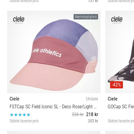
Sidste laveste pris
137 kr
Sidste laveste pr
S/M
Bæredygtighed
-42%
Ciele
Unisex
Ciele
FSTCap SC Field Iconic SL - Deco Rose/Light Grape
GOCap SC Fiel
336 kr
218 kr
Sidste laveste pris
202 kr
Sidste laveste pr