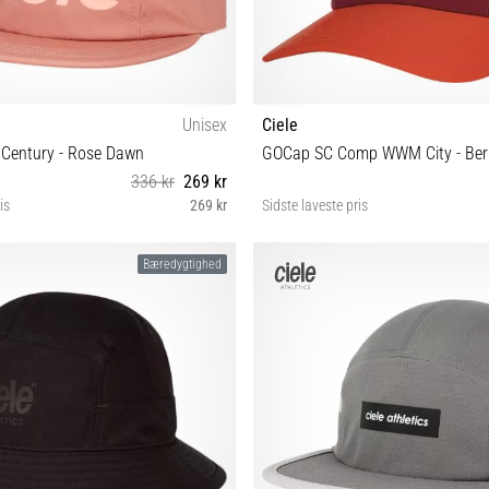
Unisex
Ciele
entury - Rose Dawn
GOCap SC Comp WWM City - Berl
336 kr
269 kr
is
269 kr
Sidste laveste pris
S/M M/L
M/L
Bæredygtighed