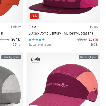
-4%
Unisex
Ciele
Unisex
in
GOCap Comp Century - Mulberry/Bocasana
411 kr
267 kr
336 kr
259 kr
251 kr
Sidste laveste pris
269 kr
S/M
Bæredygtighed
Bæredygtighed