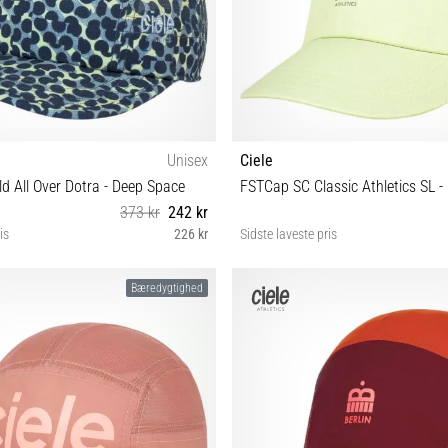
Unisex
Ciele
d All Over Dotra - Deep Space
FSTCap SC Classic Athletics SL -
373 kr
242 kr
is
226 kr
Sidste laveste pris
M/L
S/M
Bæredygtighed