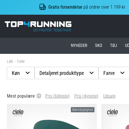
Gratis forsendelse
på ordrer over 1 199 kr
Top4Running.dk
NYHEDER
SKO
TØJ
U
Løb
Ciele
Køn
Detaljeret produkttype
Farve
Mest populære
Pris (billigste)
Pris (dyreste)
Udsalg
Bæredygtighed