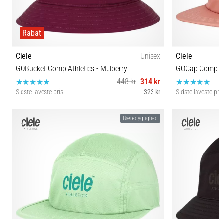
Rabat
Ciele
Unisex
Ciele
GOBucket Comp Athletics - Mulberry
GOCap Comp C
448 kr
314 kr
Sidste laveste pris
323 kr
Sidste laveste pr
S/M L/XL
Bæredygtighed