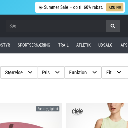
☀️ Summer Sale – op til 60% rabat.
KØB NU
Søg
DSTYR
SPORTSERNÆRING
TRAIL
ATLETIK
UDSALG
AFS
Størrelse
Pris
Funktion
Fit
Bæredygtighed