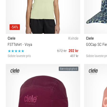
-54%
Ciele
Kvinde
Ciele
FSTTshirt - Voya
GOCap SC Fiel
672 kr
202 kr
Sidste laveste pris
437 kr
Sidste laveste pr
XS S M L
Bæredygtighed