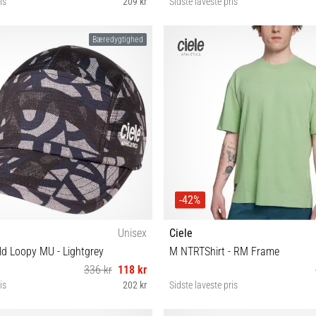
is
209 kr
Sidste laveste pris
M/L
S/M
Bæredygtighed
-42%
Unisex
Ciele
d Loopy MU - Lightgrey
M NTRTShirt - RM Frame
336 kr
118 kr
is
202 kr
Sidste laveste pris