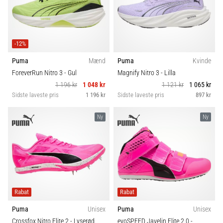
-12%
Puma
Mænd
Puma
Kvinde
ForeverRun Nitro 3
- Gul
Magnify Nitro 3
- Lilla
1 196 kr
1 048 kr
1 121 kr
1 065 kr
Sidste laveste pris
1 196 kr
Sidste laveste pris
897 kr
Ny
Ny
Rabat
Rabat
Puma
Unisex
Puma
Unisex
Crossfox Nitro Elite 2
- Lyserød
evoSPEED Javelin Elite 2.0
-