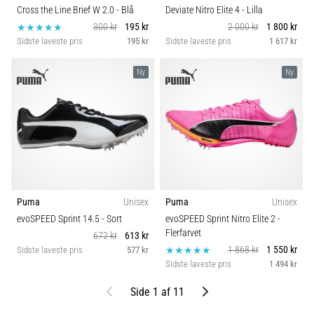
Cross the Line Brief W 2.0
- Blå
Deviate Nitro Elite 4
- Lilla
300 kr
195 kr
2 000 kr
1 800 kr
Sidste laveste pris
195 kr
Sidste laveste pris
1 617 kr
Ny
Ny
Puma
Unisex
Puma
Unisex
evoSPEED Sprint 14.5
- Sort
evoSPEED Sprint Nitro Elite 2
-
Flerfarvet
672 kr
613 kr
1 868 kr
1 550 kr
Sidste laveste pris
577 kr
Sidste laveste pris
1 494 kr
Tidligere
Næste
Side 1 af 11