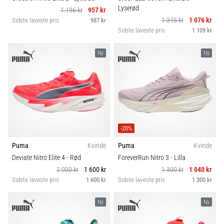
Lyserød
1 196 kr
957 kr
1 345 kr
1 076 kr
Sidste laveste pris
987 kr
Sidste laveste pris
1 109 kr
Ny
Ny
-20%
Puma
Kvinde
Puma
Kvinde
Deviate Nitro Elite 4
- Rød
ForeverRun Nitro 3
- Lilla
2 000 kr
1 600 kr
1 300 kr
1 040 kr
Sidste laveste pris
1 600 kr
Sidste laveste pris
1 300 kr
Ny
Ny