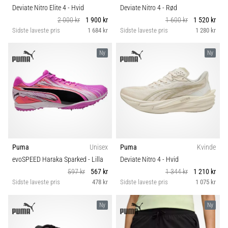
Deviate Nitro Elite 4
- Hvid
Deviate Nitro 4
- Rød
2 000 kr
1 900 kr
1 600 kr
1 520 kr
Sidste laveste pris
1 684 kr
Sidste laveste pris
1 280 kr
Ny
Ny
Puma
Unisex
Puma
Kvinde
evoSPEED Haraka Sparked
- Lilla
Deviate Nitro 4
- Hvid
597 kr
567 kr
1 344 kr
1 210 kr
Sidste laveste pris
478 kr
Sidste laveste pris
1 075 kr
Ny
Ny