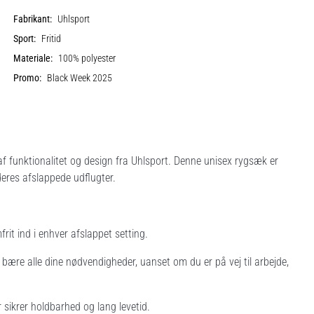
Fabrikant:
Uhlsport
Sport:
Fritid
Materiale:
100% polyester
Promo:
Black Week 2025
f funktionalitet og design fra Uhlsport. Denne unisex rygsæk er
eres afslappede udflugter.
rit ind i enhver afslappet setting.
t bære alle dine nødvendigheder, uanset om du er på vej til arbejde,
er sikrer holdbarhed og lang levetid.