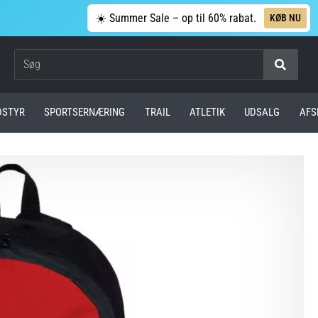
☀️ Summer Sale – op til 60% rabat.
KØB NU
Søg
DSTYR
SPORTSERNÆRING
TRAIL
ATLETIK
UDSALG
AFS