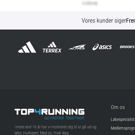
Vores kunder siger
Fre
Om os
Løbespecialist
Top4Running.dk
I mere end 16 år har vi motiveret dig til at gå ud og
Medlemsprog
løbe. Hurtigere. Med os. Hver dag.