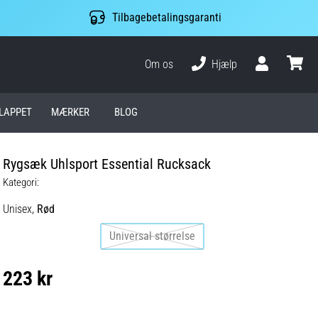
Tilbagebetalingsgaranti
Om os
Hjælp
Bruger
kurv
LAPPET
MÆRKER
BLOG
Rygsæk Uhlsport Essential Rucksack
Kategori:
Unisex,
Rød
Universal størrelse
223 kr