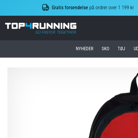
Gratis forsendelse
på ordrer over 1 199 kr
Top4Running.dk
NYHEDER
SKO
TØJ
U