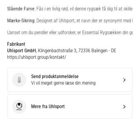
Slående Farve
: Fås i en livlig rød, vil denne rygsæk få dig til at ski
Mærke-Sikring
: Designet af Uhlsport, et navn der er synonymt med k
Uanset om du pendler eller udforsker, er Essential Rygsækken din go
Fabrikant
Uhlsport GmbH
, Klingenbachstraße 3, 72336 Balingen - DE
https://uhlsport.group/kontakt/
Send produktanmeldelse
Send produktanmeldelse
Vi vil meget gerne læse din mening
Mere fra Uhlsport
Uhlsport