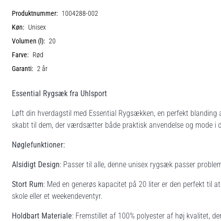
Produktnummer:
1004288-002
Køn:
Unisex
Volumen (l):
20
Farve:
Rød
Garanti:
2 år
Essential Rygsæk fra Uhlsport
Løft din hverdagstil med Essential Rygsækken, en perfekt blanding a
skabt til dem, der værdsætter både praktisk anvendelse og mode i d
Nøglefunktioner:
Alsidigt Design
: Passer til alle, denne unisex rygsæk passer problemf
Stort Rum
: Med en generøs kapacitet på 20 liter er den perfekt til a
skole eller et weekendeventyr.
Holdbart Materiale
: Fremstillet af 100% polyester af høj kvalitet, d