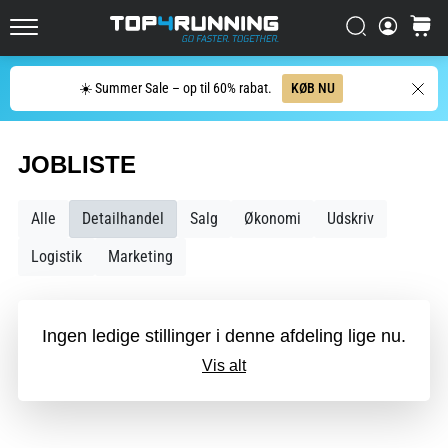
Oplev
Søg
kurv
sko
Top4Running.dk
med
maksimal
Søg
☀️ Summer Sale – op til 60% rabat.
KØB NU
komfort
til
både…
JOBLISTE
5. 8. 2026
Alle
Detailhandel
Salg
Økonomi
Udskriv
•
8 min. Læsning
Logistik
Marketing
De
mest
almindelige
Ingen ledige stillinger i denne afdeling lige nu.
årsager
Vis alt
til
knæsmerter
under