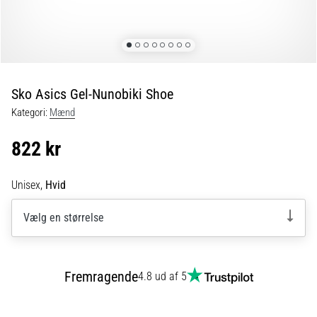
er
de,
og
hvordan
udføres
Sko Asics Gel-Nunobiki Shoe
de?
Kategori:
Mænd
I
praksis
822 kr
tester
shuttle
run-
Unisex,
Hvid
testen
hurtighed,
Vælg en størrelse
smidighed
og
retningsskift.
Fremragende
4.8 ud af 5
Hvordan
udføres
den