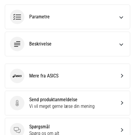
korrekt,
hvor
bruges
Parametre
den…
6. 8. 2026
Beskrivelse
•
8 min. Læsning
Løberknæ:
Årsager,
Mere fra ASICS
behandling
ASICS
og
forebyggelse
Send produktanmeldelse
Løberknæ,
Send produktanmeldelse
Vi vil meget gerne læse din mening
også
kendt
som
Spørgsmål
iliotibialbåndsyndrom
Spørgsmål
Spørg os om alt
(ITBS),