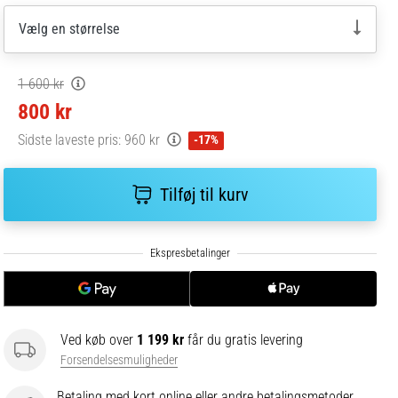
Vælg en størrelse
1 600 kr
800 kr
Sidste laveste pris:
960 kr
-17%
Tilføj til kurv
Ved køb over
1 199 kr
får du gratis levering
Forsendelsesmuligheder
Betaling med kort online eller andre betalingsmetoder