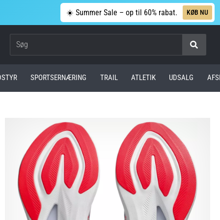
☀️ Summer Sale – op til 60% rabat.
KØB NU
Søg
DSTYR
SPORTSERNÆRING
TRAIL
ATLETIK
UDSALG
AFS