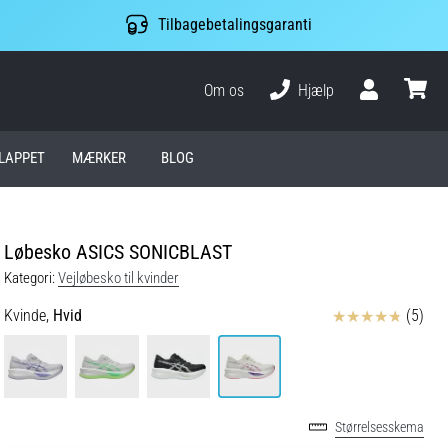
Tilbagebetalingsgaranti
Om os
Hjælp
Bruger
kurv
LAPPET
MÆRKER
BLOG
Løbesko ASICS SONICBLAST
Kategori:
Vejløbesko til kvinder
Anmeldelser
Kvinde,
Hvid
(5)
Størrelsesskema