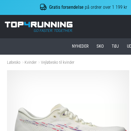
Gratis forsendelse
på ordrer over 1 199 kr
Top4Running.dk
NYHEDER
SKO
TØJ
U
Løbesko
Kvinder
Vejløbesko til kvinder