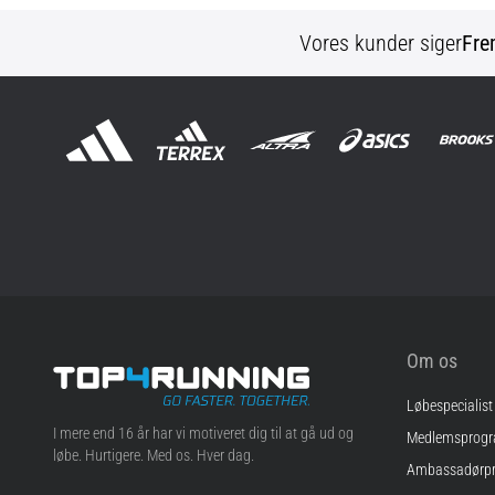
Vores kunder siger
Fre
Om os
Løbespecialist
Top4Running.dk
I mere end 16 år har vi motiveret dig til at gå ud og
Medlemsprog
løbe. Hurtigere. Med os. Hver dag.
Ambassadørp