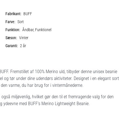
Fabrikant:
BUFF
Farve:
Sort
Funktion:
Åndbar, Funktionel
Sæson:
Vinter
Garanti:
2 år
UFF. Fremstillet af 100% Merino uld, tilbyder denne unisex beanie
l og tør under dine udendørs aktiviteter. Designet i en elegant sort
r den varme, du har brug for i vintermånederne.
 også miljøvenlig, hvilket gør den til et fremragende valg for den
 og ydeevne med BUFF’s Merino Lightweight Beanie.