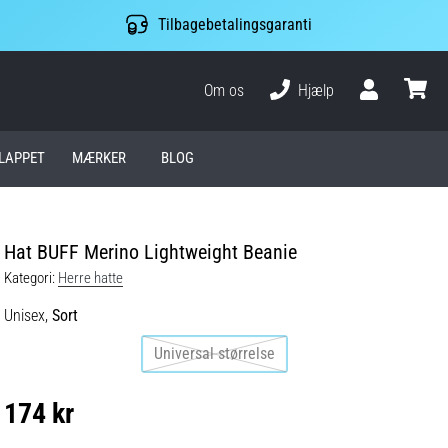
Tilbagebetalingsgaranti
Om os
Hjælp
Bruger
kurv
LAPPET
MÆRKER
BLOG
Hat BUFF Merino Lightweight Beanie
Kategori:
Herre hatte
Unisex,
Sort
Universal størrelse
174 kr