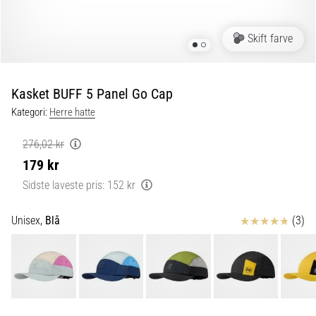
6 min. Læsning
Plantar
Skift farve
fasciitis:
Symptomer,
årsager
Kasket BUFF 5 Panel Go Cap
og
Kategori:
Herre hatte
behandling
Oplever
276,02 kr
du
179 kr
skarpe
hælsmerter
Sidste laveste pris:
152 kr
under
eller
Anmeldelser
Unisex,
Blå
(3)
efter
dit
løb?
En
af
de