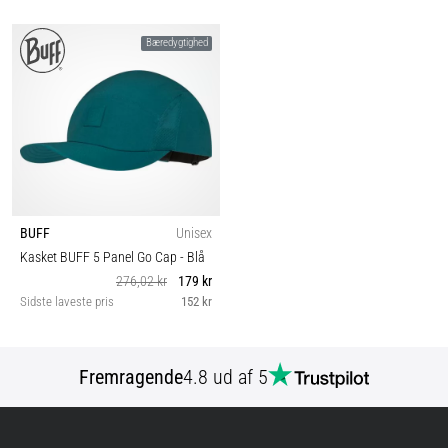
Bæredygtighed
BUFF
Unisex
Kasket BUFF 5 Panel Go Cap
- Blå
276,02 kr
179 kr
Sidste laveste pris
152 kr
Fremragende
4.8 ud af 5