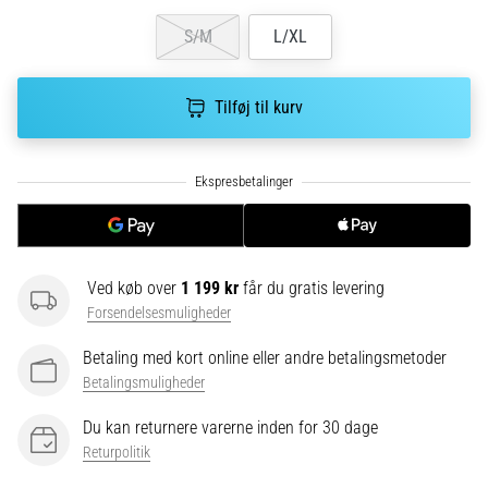
hyppigste
årsager
S/M
L/XL
er
plantar
fasciitis.
Tilføj til kurv
Hvad
skyldes…
5. 8. 2026
•
9 min. Læsning
Ved køb over
1 199 kr
får du gratis levering
Kulhydrat-
Forsendelsesmuligheder
superkompensation:
Hvordan
Betaling med kort online eller andre betalingsmetoder
påvirker
Betalingsmuligheder
det
Du kan returnere varerne inden for 30 dage
din
Returpolitik
løbspræstation?