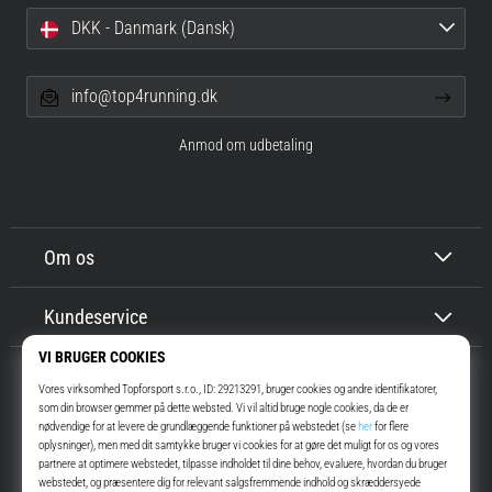
DKK - Danmark (Dansk)
info@top4running.dk
Anmod om udbetaling
Om os
Kundeservice
Top4Running.dk
I mere end 16 år har vi motiveret dig til at gå ud og løbe. Hurtigere. Med