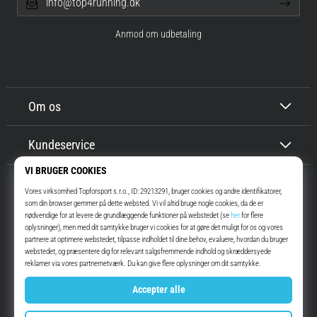
info@top4running.dk
Anmod om udbetaling
Om os
Kundeservice
Top4Running.dk
I mere end 16 år har vi motiveret dig til at gå ud og løbe. Hurtigere. Med
os. Hver dag.
Instagram
YouTube