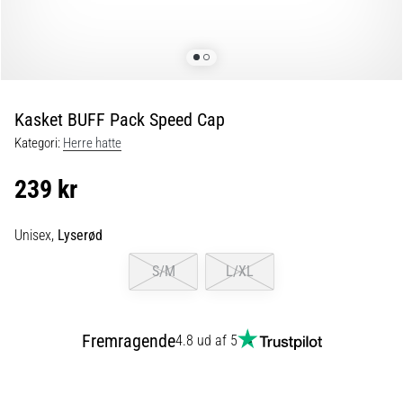
forebyggelse
Løberknæ,
også
kendt
som
Kasket BUFF Pack Speed Cap
iliotibialbåndsyndrom
Kategori:
Herre hatte
(ITBS),
er
239 kr
et
meget
almindeligt
Unisex,
Lyserød
helbredsproblem,
som
S/M
L/XL
løbere
oplever.
…
Fremragende
4.8 ud af 5
6. 8. 2026
•