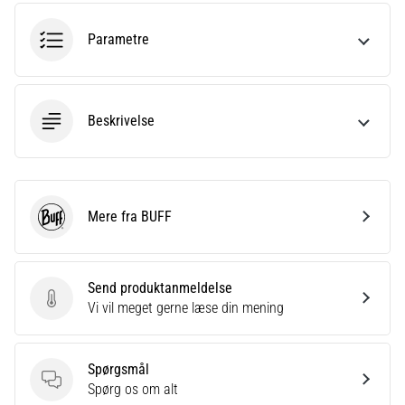
8 min. Læsning
Parametre
Løbesko
med
ekstra
støddæmpning
Beskrivelse
Hvilke
er
de
ABSOLUTTETOP-
modeller
Mere fra BUFF
BUFF
inden
for
løbesko
Send produktanmeldelse
med
Send produktanmeldelse
Vi vil meget gerne læse din mening
ekstra
støddæmpning?
Oplev
Spørgsmål
sko
Spørgsmål
Spørg os om alt
med