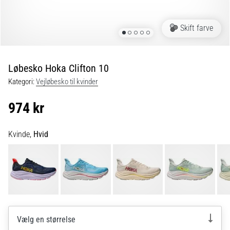
er
de,
Skift farve
og
hvordan
udføres
Løbesko Hoka Clifton 10
de?
Kategori:
Vejløbesko til kvinder
I
praksis
974 kr
tester
shuttle
run-
Kvinde,
Hvid
testen
hurtighed,
smidighed
og
retningsskift.
Hvordan
udføres
Vælg en størrelse
den