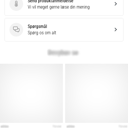
Send produktanmeldelse
er
Send produktanmeldelse
Vi vil meget gerne læse din mening
et
meget
almindeligt
Spørgsmål
helbredsproblem,
Spørgsmål
Spørg os om alt
som
løbere
oplever.
…
Vis
alle
artikler