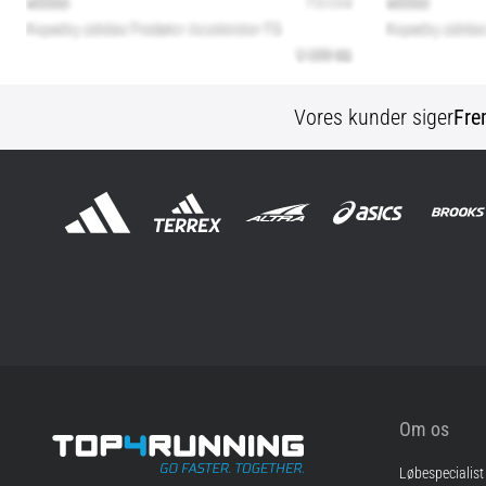
Vores kunder siger
Fre
Om os
Løbespecialist