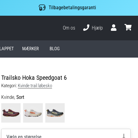
Tilbagebetalingsgaranti
Om os
Hjælp
Bruger
kurv
LAPPET
MÆRKER
BLOG
Trailsko Hoka Speedgoat 6
Kategori:
Kvinde trail løbesko
Kvinde,
Sort
Vælg en størrelse