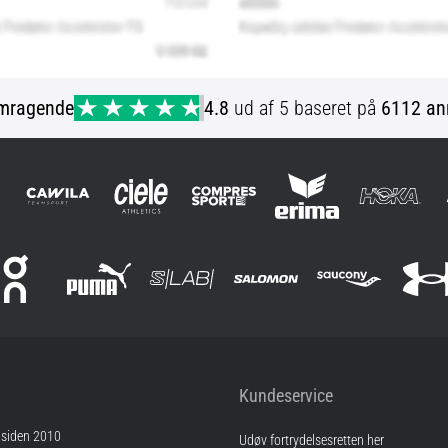
mragende
4.8
ud af 5 baseret på
6112 an
Kundeservice
 siden 2010
Udøv fortrydelsesretten her