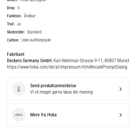
Drop:
5
Funktion:
Åndbar
Trail:
Ja
Skobredde:
Standard
Carbon:
Uden kulfiberplade
Fabrikant
Deckers Germany GmbH
, Karl-Weinmair-Strasse 9-11, 80807 Munic
https://www.hoka.com/de/at/impressum.html#localePromptDialog
Send produktanmeldelse
Send produktanmeldelse
Vi vil meget gerne læse din mening
Mere fra Hoka
Hoka