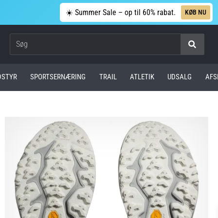
☀️ Summer Sale – op til 60% rabat.
KØB NU
Søg
DSTYR
SPORTSERNÆRING
TRAIL
ATLETIK
UDSALG
AFS