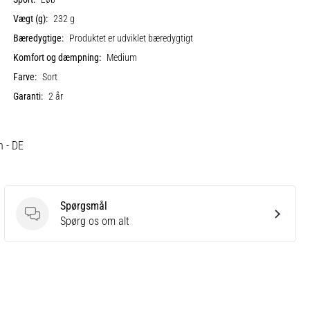
Vægt (g):
232 g
Bæredygtige:
Produktet er udviklet bæredygtigt
Komfort og dæmpning:
Medium
Farve:
Sort
Garanti:
2 år
h - DE
Spørgsmål
Spørgsmål
Spørg os om alt