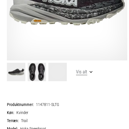
Vis alt
Produktnummer:
1147811-SLTG
Køn:
Kvinder
Terræn:
Trail
Model:
Hoka Speedgoat