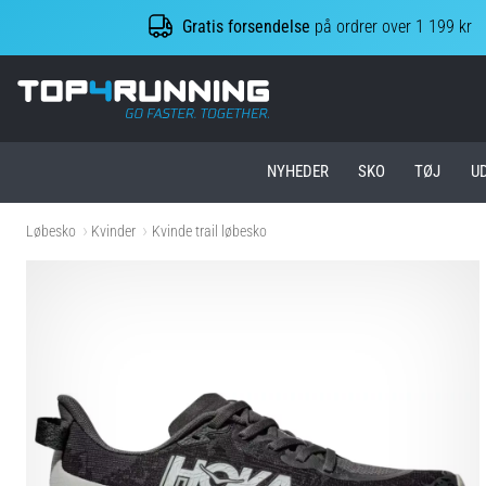
Gratis forsendelse
på ordrer over 1 199 kr
Top4Running.dk
NYHEDER
SKO
TØJ
U
Løbesko
Kvinder
Kvinde trail løbesko