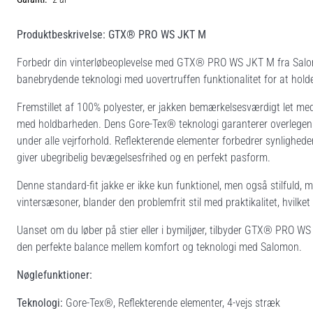
Produktbeskrivelse: GTX® PRO WS JKT M
Forbedr din vinterløbeoplevelse med GTX® PRO WS JKT M fra Salom
banebrydende teknologi med uovertruffen funktionalitet for at holde
Fremstillet af 100% polyester, er jakken bemærkelsesværdigt let m
med holdbarheden. Dens Gore-Tex® teknologi garanterer overlegen 
under alle vejrforhold. Reflekterende elementer forbedrer synligheden
giver ubegribelig bevægelsesfrihed og en perfekt pasform.
Denne standard-fit jakke er ikke kun funktionel, men også stilfuld, med
vintersæsoner, blander den problemfrit stil med praktikalitet, hvilke
Uanset om du løber på stier eller i bymiljøer, tilbyder GTX® PRO WS
den perfekte balance mellem komfort og teknologi med Salomon.
Nøglefunktioner:
Teknologi:
Gore-Tex®, Reflekterende elementer, 4-vejs stræk