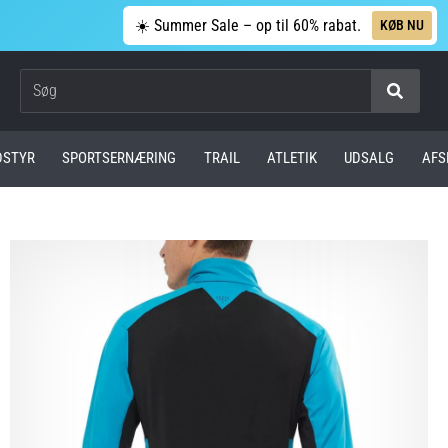
☀️ Summer Sale – op til 60% rabat.
KØB NU
Søg
DSTYR
SPORTSERNÆRING
TRAIL
ATLETIK
UDSALG
AFS