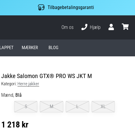
Tilbagebetalingsgaranti
Om os
Hjælp
Bruger
kurv
LAPPET
MÆRKER
BLOG
Jakke Salomon GTX® PRO WS JKT M
Kategori:
Herre jakker
Mænd,
Blå
S
M
L
XL
1 218 kr