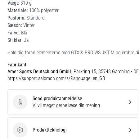
Vægt:
310 g
Materiale:
100% polyester
Pasform:
Standard
Sæson:
Vinter
Farve:
Blå
Sti klar:
Ja
Hold dig foran elementerne med GTX® PRO WS JKT M og erobre dine
Fabrikant
Amer Sports Deutschland GmbH
, Parkring 15, 85748 Garching - DE
https://support.salomon.com/s/?language=en_GB
Send produktanmeldelse
Send produktanmeldelse
Vi vil meget gerne læse din mening
Produktteknologi
Produktteknologi