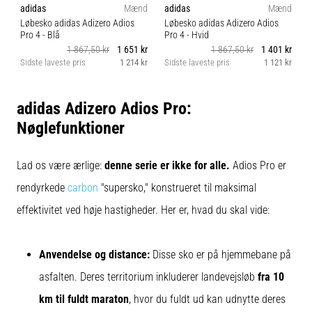
adidas
Mænd
adidas
Mænd
er
Løbesko adidas Adizero Adios
Løbesko adidas Adizero Adios
et
Pro 4
- Blå
Pro 4
- Hvid
meget
1 867,50 kr
1 651 kr
1 867,50 kr
1 401 kr
almindeligt
Sidste laveste pris
1 214 kr
Sidste laveste pris
1 121 kr
S
helbredsproblem,
som
adidas Adizero Adios Pro:
løbere
oplever.
Nøglefunktioner
…
Lad os være ærlige:
denne serie
er ikke for alle.
Adios Pro er
Vis
rendyrkede
carbon
"supersko," konstrueret til maksimal
alle
effektivitet ved høje hastigheder. Her er, hvad du skal vide:
artikler
Anvendelse og distance:
Disse sko er på hjemmebane på
asfalten. Deres territorium inkluderer landevejsløb
fra 10
km til fuldt maraton
, hvor du fuldt ud kan udnytte deres