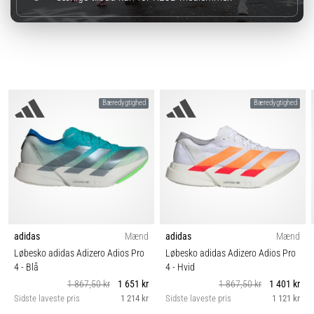
Bæredygtighed
Bæredygtighed
adidas
Mænd
adidas
Mænd
Løbesko adidas Adizero Adios Pro
Løbesko adidas Adizero Adios Pro
4
- Blå
4
- Hvid
1 867,50 kr
1 651 kr
1 867,50 kr
1 401 kr
Sidste laveste pris
1 214 kr
Sidste laveste pris
1 121 kr