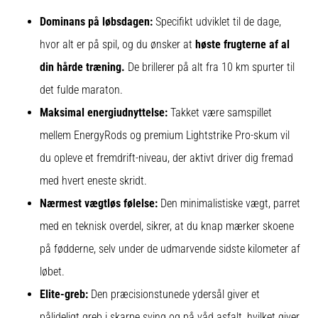
Dominans på løbsdagen:
Specifikt udviklet til de dage,
hvor alt er på spil, og du ønsker at
høste frugterne af al
din hårde træning.
De brillerer på alt fra 10 km spurter til
det fulde maraton.
Maksimal energiudnyttelse:
Takket være samspillet
mellem EnergyRods og premium Lightstrike Pro-skum vil
du opleve et fremdrift-niveau, der aktivt driver dig fremad
med hvert eneste skridt.
Nærmest vægtløs følelse:
Den minimalistiske vægt, parret
med en teknisk overdel, sikrer, at du knap mærker skoene
på fødderne, selv under de udmarvende sidste kilometer af
løbet.
Elite-greb:
Den præcisionstunede ydersål giver et
pålideligt greb i skarpe sving og på våd asfalt, hvilket giver