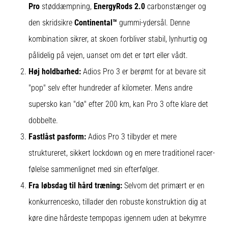
Pro
støddæmpning,
EnergyRods 2.0
carbonstænger og
den skridsikre
Continental™
gummi-ydersål. Denne
kombination sikrer, at skoen forbliver stabil, lynhurtig og
pålidelig på vejen, uanset om det er tørt eller vådt.
Høj holdbarhed:
Adios Pro 3 er berømt for at bevare sit
"pop" selv efter hundreder af kilometer. Mens andre
supersko kan "dø" efter 200 km, kan Pro 3 ofte klare det
dobbelte.
Fastlåst pasform:
Adios Pro 3 tilbyder et mere
struktureret, sikkert lockdown og en mere traditionel racer-
følelse sammenlignet med sin efterfølger.
Fra løbsdag til hård træning:
Selvom det primært er en
konkurrencesko, tillader den robuste konstruktion dig at
køre dine hårdeste tempopas igennem uden at bekymre