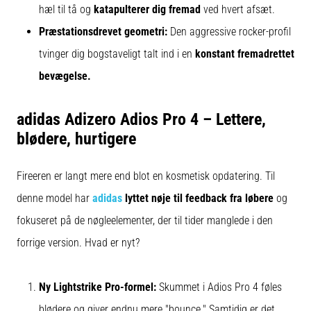
hæl til tå og
katapulterer dig fremad
ved hvert afsæt.
Præstationsdrevet geometri:
Den aggressive rocker-profil
tvinger dig bogstaveligt talt ind i en
konstant fremadrettet
bevægelse.
adidas Adizero Adios Pro 4 – Lettere,
blødere, hurtigere
Fireeren er langt mere end blot en kosmetisk opdatering. Til
denne model har
adidas
lyttet nøje til feedback fra løbere
og
fokuseret på de nøgleelementer, der til tider manglede i den
forrige version. Hvad er nyt?
Ny Lightstrike Pro-formel:
Skummet i Adios Pro 4 føles
blødere og giver endnu mere "bounce." Samtidig er det