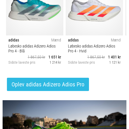
adidas
Mænd
adidas
Mænd
Løbesko adidas Adizero Adios
Løbesko adidas Adizero Adios
Pro 4
- Blå
Pro 4
- Hvid
1 867,50 kr
1 651 kr
1 867,50 kr
1 401 kr
Sidste laveste pris
1 214 kr
Sidste laveste pris
1 121 kr
S
Oplev adidas Adizero Adios Pro