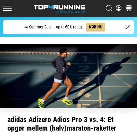
men
Søg
kurv
det
Top4Running.dk
er
det
Søg
☀️ Summer Sale – op til 60% rabat.
KØB NU
hele
værd!
Hvilke
fordele
giver
det,
hvilke…
7. 8. 2026
•
7 min. Læsning
Shuttlerun
adidas Adizero Adios Pro 3 vs. 4: Et
og
opgør mellem (halv)maraton-raketter
biptest:
Hvad