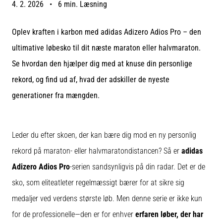
4. 2. 2026
•
6 min. Læsning
er
de,
Oplev kraften i karbon med adidas Adizero Adios Pro – den
og
hvordan
ultimative løbesko til dit næste maraton eller halvmaraton.
udføres
Se hvordan den hjælper dig med at knuse din personlige
de?
rekord, og find ud af, hvad der adskiller de nyeste
I
generationer fra mængden.
praksis
tester
shuttle
run-
Leder du efter skoen, der kan bære dig mod en ny personlig
testen
hurtighed,
rekord på maraton- eller halvmaratondistancen? Så er
adidas
smidighed
Adizero Adios Pro
-serien sandsynligvis på din radar. Det er de
og
sko, som eliteatleter regelmæssigt bærer for at sikre sig
retningsskift.
Hvordan
medaljer ved verdens største løb. Men denne serie er ikke kun
udføres
for de professionelle—den er for enhver
erfaren løber, der har
den