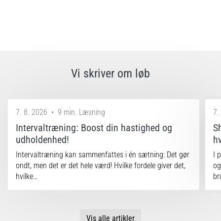
Vi skriver om løb
7. 8. 2026
•
9 min. Læsning
7.
Intervaltræning: Boost din hastighed og
S
udholdenhed!
h
Intervaltræning kan sammenfattes i én sætning: Det gør
I 
ondt, men det er det hele værd! Hvilke fordele giver det,
og
hvilke…
br
Vis alle artikler