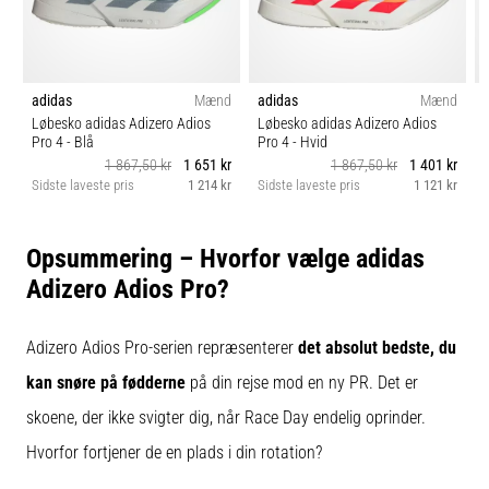
adidas
Mænd
adidas
Mænd
Løbesko adidas Adizero Adios
Løbesko adidas Adizero Adios
Pro 4
- Blå
Pro 4
- Hvid
1 867,50 kr
1 651 kr
1 867,50 kr
1 401 kr
Sidste laveste pris
1 214 kr
Sidste laveste pris
1 121 kr
S
Opsummering – Hvorfor vælge adidas
Adizero Adios Pro?
Adizero Adios Pro-serien repræsenterer
det absolut bedste, du
kan snøre på fødderne
på din rejse mod en ny PR. Det er
skoene, der ikke svigter dig, når Race Day endelig oprinder.
Hvorfor fortjener de en plads i din rotation?