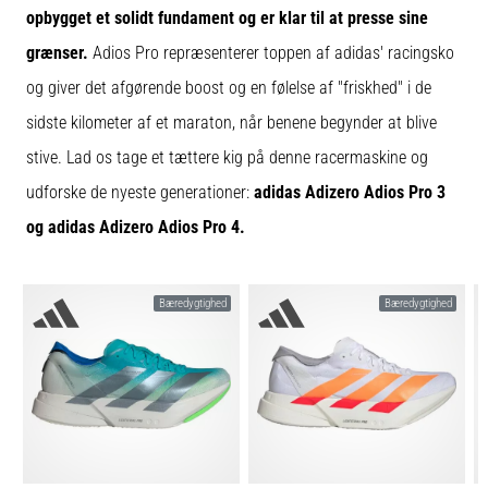
korrekt,
opbygget et solidt fundament og er klar til at presse sine
hvor
grænser.
Adios Pro repræsenterer toppen af adidas' racingsko
bruges
den…
og giver det afgørende boost og en følelse af "friskhed" i de
sidste kilometer af et maraton, når benene begynder at blive
6. 8. 2026
stive. Lad os tage et tættere kig på denne racermaskine og
•
udforske de nyeste generationer:
adidas Adizero Adios Pro 3
8 min. Læsning
Løberknæ:
og adidas Adizero Adios Pro 4.
Årsager,
behandling
og
Bæredygtighed
Bæredygtighed
forebyggelse
Løberknæ,
også
kendt
som
iliotibialbåndsyndrom
(ITBS),