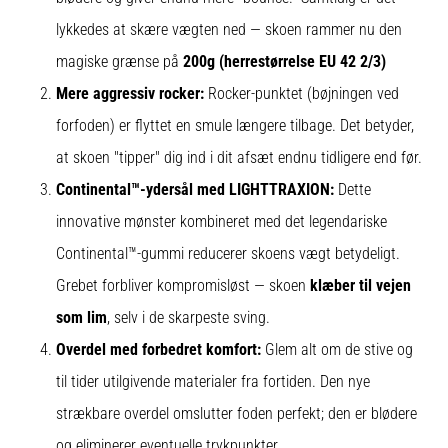
lykkedes at skære vægten ned — skoen rammer nu den
magiske grænse på
200g (herrestørrelse EU 42 2/3)
Mere aggressiv rocker:
Rocker-punktet (bøjningen ved
forfoden) er flyttet en smule længere tilbage. Det betyder,
at skoen "tipper" dig ind i dit afsæt endnu tidligere end før.
Continental™-ydersål med LIGHTTRAXION:
Dette
innovative mønster kombineret med det legendariske
Continental™-gummi reducerer skoens vægt betydeligt.
Grebet forbliver kompromisløst — skoen
klæber til vejen
som lim
, selv i de skarpeste sving.
Overdel med forbedret komfort:
Glem alt om de stive og
til tider utilgivende materialer fra fortiden. Den nye
strækbare overdel omslutter foden perfekt; den er blødere
og eliminerer eventuelle trykpunkter.