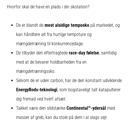
Hvorfor skal de have en plads i din skotation?
De er blandt de
mest alsidige temposko
på markedet, og
kan håndtere alt fra hurtige tempoture og
mængdetræning til konkurrencedage.
De tilbyder den eftertragtede
race-day følelse
, samtidig
med at de bevarer holdbarheden fra en
mængdetræningssko.
Selvom de er uden carbon, har de den konstant udviklende
EnergyRods-teknologi
, som bogstaveligt talt katapulterer
dig fremad ved hvert afsæt.
Takket være den slidstærke
Continental™-ydersål
med
masser af greb, kan du stole på dem i al slags vejr.