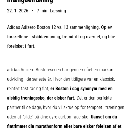
og
efter
22. 1. 2026
•
7 min. Læsning
løb
Knæsmerter
Adidas Adizero Boston 12 vs. 13 sammenligning. Oplev
vil
ramme
forskellene i støddæmpning, fremdrift og overdel, og bliv
enhver
forelsket i fart.
løber
mindst
én
gang
adidas Adizero Boston-serien har gennemgået en markant
i
udvikling i de seneste år. Hvor den tidligere var en klassisk,
livet,
uanset
relativt fast racing flat,
er Boston i dag synonym med en
om
alsidig træningssko, der elsker fart.
Det er den perfekte
man
partner til de dage, hvor du vil skrue op for tempoet i træningen
er
amatør
uden at "slide" på dine dyre carbon-racersko.
Uanset om du
eller
fintrimmer din marathonform eller bare elsker følelsen af et
professionel.