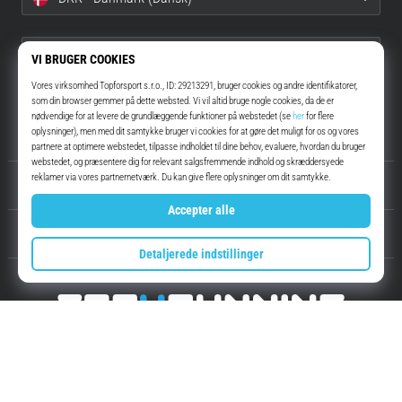
info@top4running.dk
Anmod om udbetaling
Om os
Kundeservice
Top4Running.dk
I mere end 16 år har vi motiveret dig til at gå ud og løbe. Hurtigere. Med
os. Hver dag.