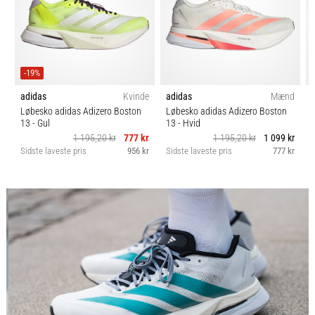
-19%
adidas
Kvinde
adidas
Mænd
Løbesko adidas Adizero Boston
Løbesko adidas Adizero Boston
13
- Gul
13
- Hvid
1 195,20 kr
777 kr
1 195,20 kr
1 099 kr
Sidste laveste pris
956 kr
Sidste laveste pris
777 kr
S