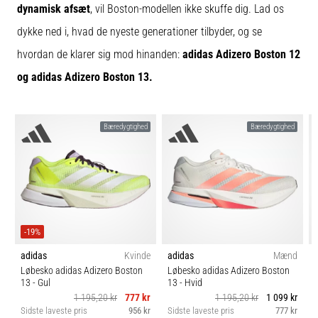
Hvad
dynamisk afsæt
, vil Boston-modellen ikke skuffe dig. Lad os
er
dykke ned i, hvad de nyeste generationer tilbyder, og se
de
mest…
hvordan de klarer sig mod hinanden:
adidas Adizero Boston 12
og adidas Adizero Boston 13.
5. 8. 2026
•
6 min. Læsning
Bæredygtighed
Bæredygtighed
Plantar
fasciitis:
Symptomer,
årsager
og
behandling
-19%
Oplever
adidas
Kvinde
adidas
Mænd
du
Løbesko adidas Adizero Boston
Løbesko adidas Adizero Boston
13
- Gul
13
- Hvid
skarpe
1 195,20 kr
777 kr
1 195,20 kr
1 099 kr
hælsmerter
Sidste laveste pris
956 kr
Sidste laveste pris
777 kr
S
under