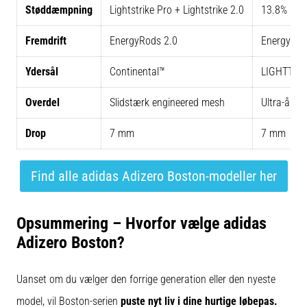
Støddæmpning
Lightstrike Pro + Lightstrike 2.0
13.8% mere
Fremdrift
EnergyRods 2.0
EnergyRod
Ydersål
Continental™
LIGHTTRAX
Overdel
Slidstærk engineered mesh
Ultra-ånd
Drop
7 mm
7 mm
Find alle adidas Adizero Boston-modeller her
Opsummering – Hvorfor vælge adidas
Adizero Boston?
Uanset om du vælger den forrige generation eller den nyeste
model, vil Boston-serien
puste nyt liv i dine hurtige løbepas.