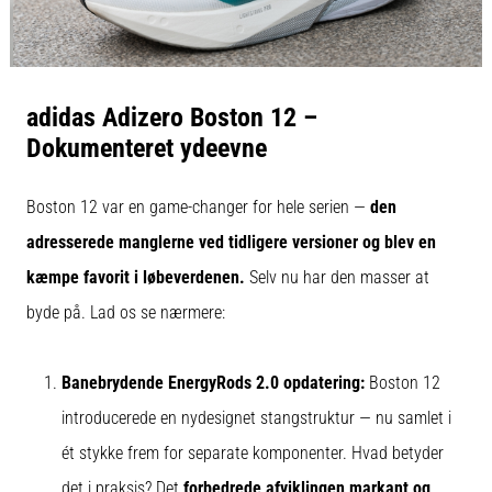
adidas Adizero Boston 12 –
Dokumenteret ydeevne
Boston 12 var en game-changer for hele serien —
den
adresserede manglerne ved tidligere versioner og blev en
kæmpe favorit i løbeverdenen.
Selv nu har den masser at
byde på. Lad os se nærmere:
Banebrydende EnergyRods 2.0 opdatering:
Boston 12
introducerede en nydesignet stangstruktur — nu samlet i
ét stykke frem for separate komponenter. Hvad betyder
det i praksis? Det
forbedrede afviklingen markant og