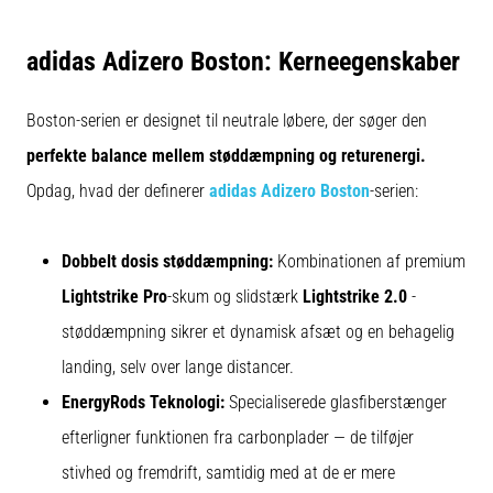
eller
efter
adidas Adizero Boston: Kerneegenskaber
dit
løb?
En
Boston-serien er designet til neutrale løbere, der søger den
af
perfekte balance mellem støddæmpning og returenergi.
de
hyppigste
Opdag, hvad der definerer
adidas Adizero Boston
-serien:
årsager
er
Dobbelt dosis støddæmpning:
Kombinationen af premium
plantar
fasciitis.
Lightstrike Pro
-skum og slidstærk
Lightstrike 2.0
-
Hvad
støddæmpning sikrer et dynamisk afsæt og en behagelig
skyldes…
landing, selv over lange distancer.
EnergyRods Teknologi:
Specialiserede glasfiberstænger
Vis
alle
efterligner funktionen fra carbonplader — de tilføjer
artikler
stivhed og fremdrift, samtidig med at de er mere