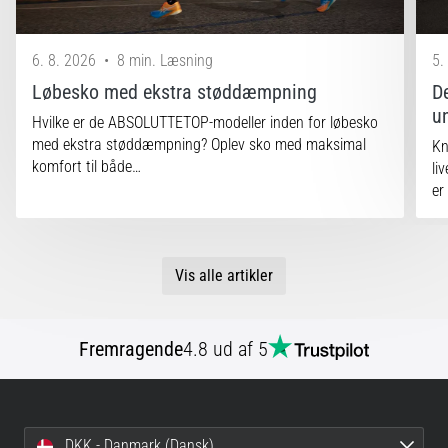
6. 8. 2026
•
8 min. Læsning
5.
Løbesko med ekstra støddæmpning
D
un
Hvilke er de ABSOLUTTETOP-modeller inden for løbesko
med ekstra støddæmpning? Oplev sko med maksimal
Kn
komfort til både…
li
er
Vis alle artikler
Fremragende
4.8 ud af 5
DKK - Danmark (Dansk)