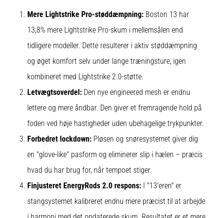
Mere Lightstrike Pro-støddæmpning:
Boston 13 har
13,8% mere Lightstrike Pro-skum i mellemsålen end
tidligere modeller. Dette resulterer i aktiv støddæmpning
og øget komfort selv under lange træningsture, igen
kombineret med Lightstrike 2.0-støtte.
Letvægtsoverdel:
Den nye engineered mesh er endnu
lettere og mere åndbar. Den giver et fremragende hold på
foden ved høje hastigheder uden ubehagelige trykpunkter.
Forbedret lockdown:
Pløsen og snøresystemet giver dig
en "glove-like" pasform og eliminerer slip i hælen – præcis
hvad du har brug for, når tempoet stiger.
Finjusteret EnergyRods 2.0 respons:
I "13'eren" er
stangsystemet kalibreret endnu mere præcist til at arbejde
i harmoni med det opdaterede skum. Resultatet er et mere