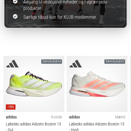
Adgang til eksklusive nyheder og begrænsede
produkter
Særlige tilbud kun for KLUB-medlemmer.
Bæredygtighed
Bæredygtighed
-19%
adidas
Kvinde
adidas
Mænd
Løbesko adidas Adizero Boston 13
Løbesko adidas Adizero Boston 13
- Gul
- Hvid