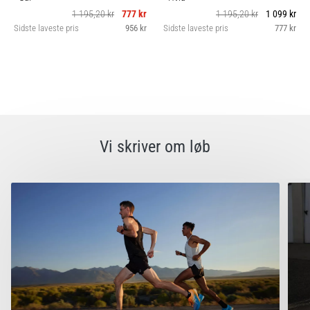
1 195,20 kr
777 kr
1 195,20 kr
1 099 kr
Sidste laveste pris
956 kr
Sidste laveste pris
777 kr
Vi skriver om løb