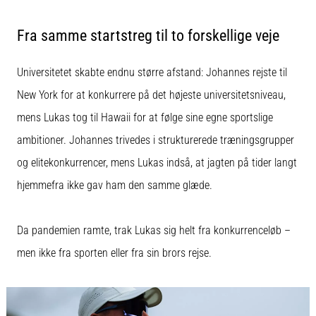
korrekt,
hvor
Fra samme startstreg til to forskellige veje
bruges
den…
Universitetet skabte endnu større afstand: Johannes rejste til
New York for at konkurrere på det højeste universitetsniveau,
6. 8. 2026
•
mens Lukas tog til Hawaii for at følge sine egne sportslige
8 min. Læsning
ambitioner. Johannes trivedes i strukturerede træningsgrupper
Løberknæ:
og elitekonkurrencer, mens Lukas indså, at jagten på tider langt
Årsager,
behandling
hjemmefra ikke gav ham den samme glæde.
og
forebyggelse
Da pandemien ramte, trak Lukas sig helt fra konkurrenceløb –
Løberknæ,
men ikke fra sporten eller fra sin brors rejse.
også
kendt
som
iliotibialbåndsyndrom
(ITBS),