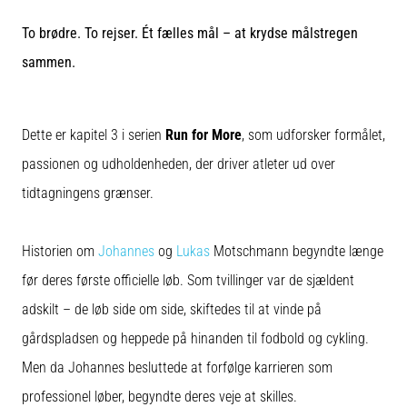
er
To brødre. To rejser. Ét fælles mål – at krydse målstregen
de,
og
sammen.
hvordan
udføres
de?
Dette er kapitel 3 i serien
Run for More
, som udforsker formålet,
I
passionen og udholdenheden, der driver atleter ud over
praksis
tidtagningens grænser.
tester
shuttle
run-
Historien om
Johannes
og
Lukas
Motschmann begyndte længe
testen
hurtighed,
før deres første officielle løb. Som tvillinger var de sjældent
smidighed
adskilt – de løb side om side, skiftedes til at vinde på
og
retningsskift.
gårdspladsen og heppede på hinanden til fodbold og cykling.
Hvordan
Men da Johannes besluttede at forfølge karrieren som
udføres
den
professionel løber, begyndte deres veje at skilles.