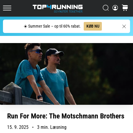
men
Søg
kurv
det
Top4Running.dk
er
det
Søg
☀️ Summer Sale – op til 60% rabat.
KØB NU
hele
værd!
Hvilke
fordele
giver
det,
hvilke…
7. 8. 2026
•
7 min. Læsning
Shuttlerun
Run For More: The Motschmann Brothers
og
biptest:
15. 9. 2025
•
3 min. Læsning
Hvad