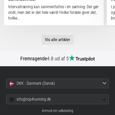
Intervaltræning kan sammenfattes i én sætning: Det gør
I 
ondt, men det er det hele værd! Hvilke fordele giver det,
og
hvilke…
br
Vis alle artikler
Fremragende
4.8 ud af 5
DKK - Danmark (Dansk)
info@top4running.dk
Anmod om udbetaling