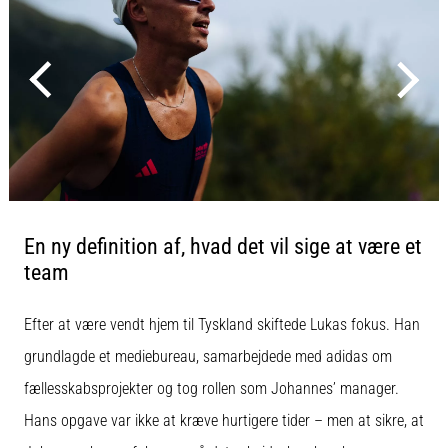
er
et
meget
almindeligt
helbredsproblem,
som
løbere
oplever.
…
En ny definition af, hvad det vil sige at være et
Vis
team
alle
artikler
Efter at være vendt hjem til Tyskland skiftede Lukas fokus. Han
grundlagde et mediebureau, samarbejdede med adidas om
fællesskabsprojekter og tog rollen som Johannes’ manager.
Hans opgave var ikke at kræve hurtigere tider – men at sikre, at