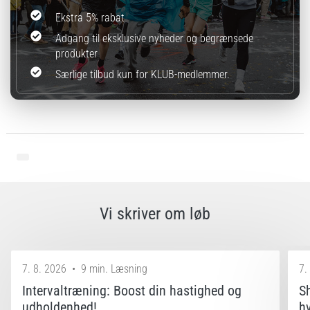
Ekstra 5% rabat
Adgang til eksklusive nyheder og begrænsede
produkter
Særlige tilbud kun for KLUB-medlemmer.
Vi skriver om løb
7. 8. 2026
•
9 min. Læsning
7.
Intervaltræning: Boost din hastighed og
S
udholdenhed!
h