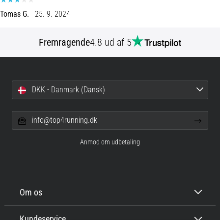
er
Tomas G.
25. 9. 2024
de,
og
Fremragende
4.8 ud af 5
hvordan
udføres
de?
I
DKK - Danmark (Dansk)
praksis
tester
shuttle
info@top4running.dk
run-
testen
Anmod om udbetaling
hurtighed,
smidighed
og
retningsskift.
Om os
Hvordan
udføres
den
Kundeservice