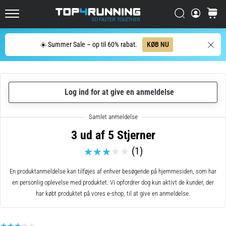
men
Søg
kurv
det
Top4Running.dk
er
det
Søg
☀️ Summer Sale – op til 60% rabat.
KØB NU
hele
værd!
Hvilke
fordele
Log ind for at give en anmeldelse
giver
det,
hvilke…
3 ud af 5 Stjerner
(1)
7. 8. 2026
•
En produktanmeldelse kan tilføjes af enhver besøgende på hjemmesiden, som har
7 min. Læsning
en personlig oplevelse med produktet. Vi opfordrer dog kun aktivt de kunder, der
Shuttlerun
har købt produktet på vores e-shop, til at give en anmeldelse.
og
biptest:
Hvad