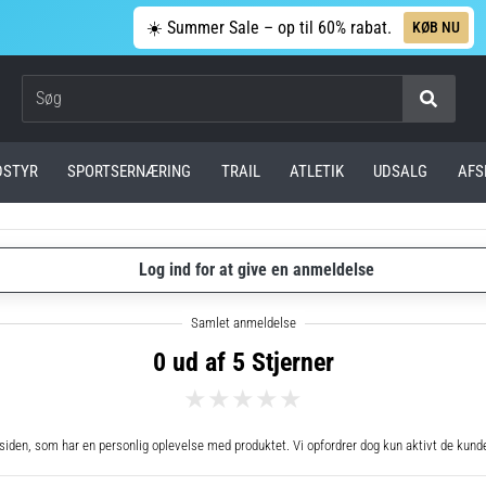
☀️ Summer Sale – op til 60% rabat.
KØB NU
Søg
DSTYR
SPORTSERNÆRING
TRAIL
ATLETIK
UDSALG
AFS
Log ind for at give en anmeldelse
0 ud af 5 Stjerner
en, som har en personlig oplevelse med produktet. Vi opfordrer dog kun aktivt de kunder,