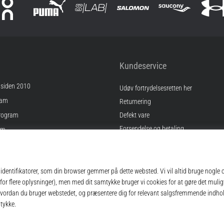
Kundeservice
 siden 2010
Udøv fortrydelsesretten her
ram
Returnering
rogram
Defekt vare
Forsendelse og betaling
am
Find den rigtige størrelse
Kontakt
inger
Ofte stillede spørgsmål
gelser
Privatlivspolitik