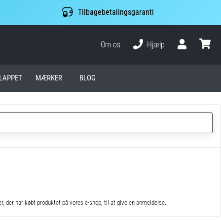
Tilbagebetalingsgaranti
Om os
Hjælp
Bruger
kurv
LAPPET
MÆRKER
BLOG
 der har købt produktet på vores e-shop, til at give en anmeldelse.