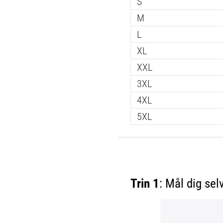
S
M
L
XL
XXL
3XL
4XL
5XL
Trin 1
: Mål dig sel