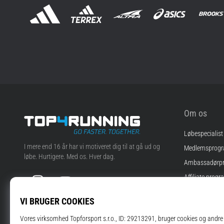
Om os
Løbespecialist
Top4Running.dk
I mere end 16 år har vi motiveret dig til at gå ud og
Medlemsprog
løbe. Hurtigere. Med os. Hver dag.
Ambassadørp
Instagram
YouTube
Affiliate progr
Jobs
Cookie-indstill
Vilkår og betin