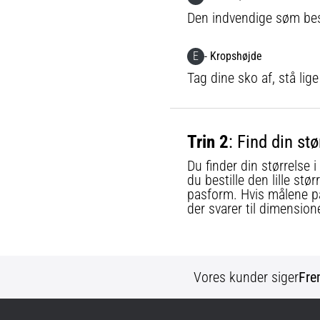
Den indvendige søm beskr
E
- Kropshøjde
Tag dine sko af, stå lige
Trin 2
: Find din s
Du finder din størrelse 
du bestille den lille st
pasform. Hvis målene på h
der svarer til dimension
Vores kunder siger
Fre