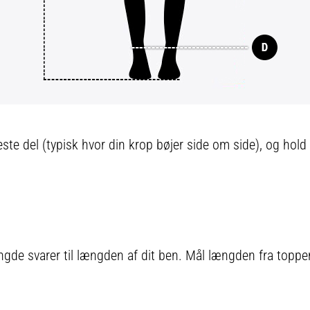
te del (typisk hvor din krop bøjer side om side), og hold
e svarer til længden af ​​dit ben. Mål længden fra toppen a