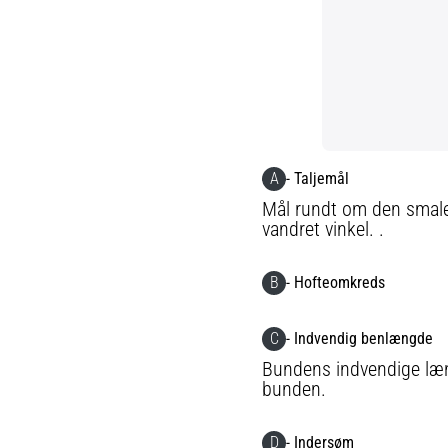
A
- Taljemål
Mål rundt om den smales
vandret vinkel. .
B
- Hofteomkreds
C
- Indvendig benlængde
Bundens indvendige længd
bunden.
D
- Indersøm