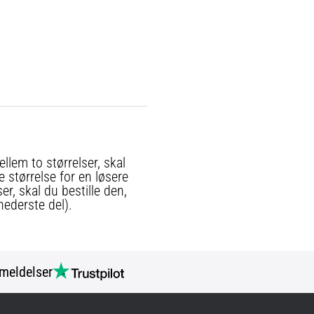
.
llem to størrelser, skal
e størrelse for en løsere
er, skal du bestille den,
nederste del).
meldelser