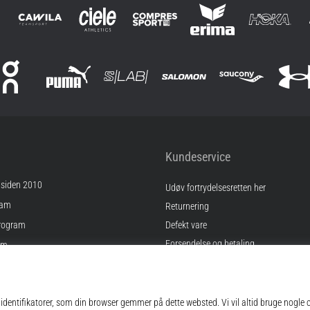
Kundeservice
 siden 2010
Udøv fortrydelsesretten her
ram
Returnering
rogram
Defekt vare
Forsendelse og betaling
am
Find den rigtige størrelse
Kontakt
inger
Ofte stillede spørgsmål
gelser