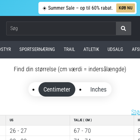
☀️ Summer Sale – op til 60% rabat.
KØB NU
Søg
DSTYR
SPORTSERNÆRING
TRAIL
ATLETIK
UDSALG
AFS
Find din størrelse (cm værdi = indersålængde)
Centimeter
Inches
Stø
US
TALJE ( CM )
H
26 - 27
67 - 70