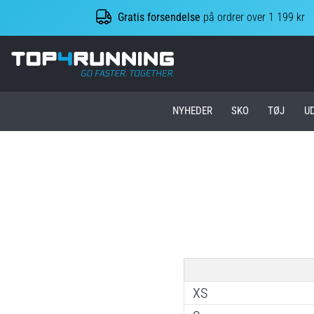
Gratis forsendelse
på ordrer over 1 199 kr
Top4Running.dk
NYHEDER
SKO
TØJ
U
XS