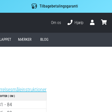
Tilbagebetalingsgaranti
Om os
Hjælp
Bruger
kurv
LAPPET
MÆRKER
BLOG
rrelsesmåleinstruktioner
OFTER ( CM )
81 - 84