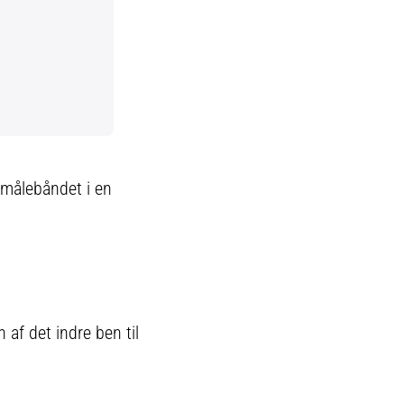
 målebåndet i en
f ​​det indre ben til