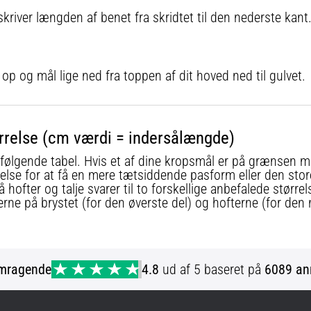
iver længden af ​​benet fra skridtet til den nederste kant
 op og mål lige ned fra toppen af ​​dit hoved ned til gulvet.
tørrelse (cm værdi = indersålængde)
i følgende tabel. Hvis et af dine kropsmål er på grænsen me
ørrelse for at få en mere tætsiddende pasform eller den stor
ofter og talje svarer til to forskellige anbefalede størrels
erne på brystet (for den øverste del) og hofterne (for den 
mragende
4.8
ud af 5 baseret på
6089 an