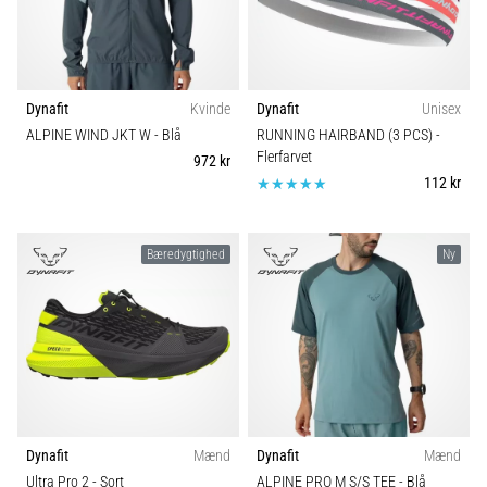
Dynafit
Kvinde
Dynafit
Unisex
ALPINE WIND JKT W
- Blå
RUNNING HAIRBAND (3 PCS)
-
Flerfarvet
972 kr
112 kr
Bæredygtighed
Ny
Dynafit
Mænd
Dynafit
Mænd
Ultra Pro 2
- Sort
ALPINE PRO M S/S TEE
- Blå