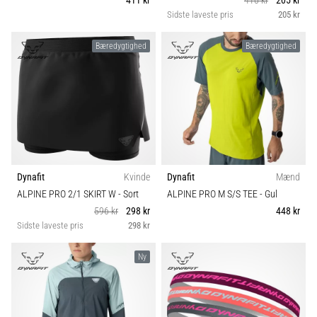
411 kr
410 kr
205 kr
Sidste laveste pris
205 kr
Bæredygtighed
Bæredygtighed
Dynafit
Kvinde
Dynafit
Mænd
ALPINE PRO 2/1 SKIRT W
- Sort
ALPINE PRO M S/S TEE
- Gul
596 kr
298 kr
448 kr
Sidste laveste pris
298 kr
Ny