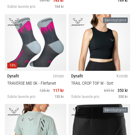
164 kr
143 kr
149 kr
Sidste laveste pris
164 kr
Bæredygtighed
-13%
Dynafit
Unisex
Dynafit
Kvinde
TRAVERSE MID SK
- Flerfarvet
TRAIL CROP TOP W
- Sort
135 kr
117 kr
699 kr
350 kr
Sidste laveste pris
135 kr
Sidste laveste pris
350 kr
Bæredygtighed