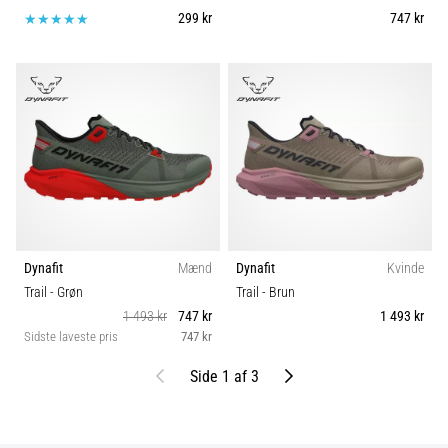
299 kr
747 kr
Dynafit
Mænd
Dynafit
Kvinde
Trail
- Grøn
Trail
- Brun
1 493 kr
747 kr
1 493 kr
Sidste laveste pris
747 kr
Tidligere
Næste
Side 1 af 3