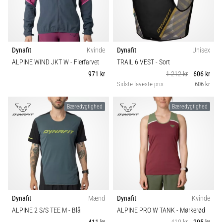
Dynafit
Kvinde
Dynafit
Unisex
ALPINE WIND JKT W
- Flerfarvet
TRAIL 6 VEST
- Sort
971 kr
1 212 kr
606 kr
Sidste laveste pris
606 kr
Bæredygtighed
Bæredygtighed
Dynafit
Mænd
Dynafit
Kvinde
ALPINE 2 S/S TEE M
- Blå
ALPINE PRO W TANK
- Mørkerød