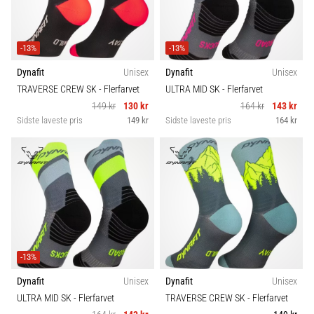
eller
efter
dit
-13%
-13%
løb?
Dynafit
Unisex
Dynafit
Unisex
En
TRAVERSE CREW SK
- Flerfarvet
ULTRA MID SK
- Flerfarvet
af
de
149 kr
130 kr
164 kr
143 kr
hyppigste
Sidste laveste pris
149 kr
Sidste laveste pris
164 kr
årsager
er
plantar
fasciitis.
Hvad
skyldes…
-13%
Vis
alle
Dynafit
Unisex
Dynafit
Unisex
artikler
ULTRA MID SK
- Flerfarvet
TRAVERSE CREW SK
- Flerfarvet