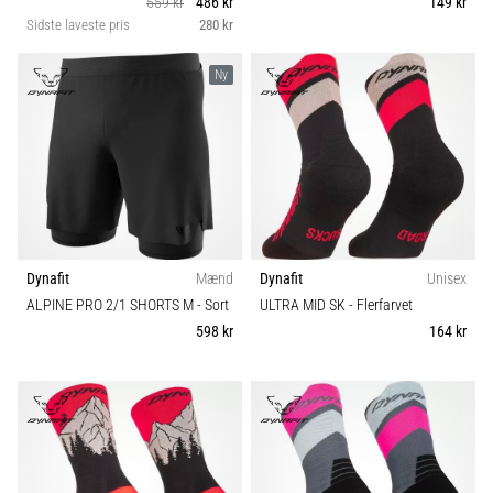
559 kr
486 kr
149 kr
Hvad
Sæson
Sidste laveste pris
280 kr
er
de
Ny
mest…
Skobredde
5. 8. 2026
Bæredygtige
•
6 min. Læsning
Terræn
Plantar
fasciitis:
Symptomer,
Løbstype
Dynafit
Mænd
Dynafit
Unisex
årsager
ALPINE PRO 2/1 SHORTS M
- Sort
ULTRA MID SK
- Flerfarvet
og
598 kr
164 kr
Typer af sko
behandling
Oplever
Vægt (g)
du
skarpe
hælsmerter
under