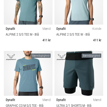
Dynafit
Mænd
Dynafit
Kvinde
ALPINE 2 S/S TEE M
- Blå
ALPINE 2 S/S TEE W
- Blå
411 kr
411 kr
Bæredygtighed
Bæredygtighed
Dynafit
Mænd
Dynafit
Mænd
GRAPHIC CO M S/S TEE
- Blå
ULTRA 2/1 SHORTS M
- Blå