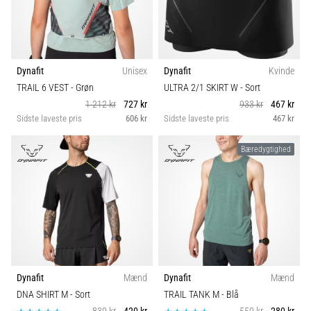
Dynafit
Unisex
Dynafit
Kvinde
TRAIL 6 VEST
- Grøn
ULTRA 2/1 SKIRT W
- Sort
1 212 kr
727 kr
933 kr
467 kr
Sidste laveste pris
606 kr
Sidste laveste pris
467 kr
Bæredygtighed
Dynafit
Mænd
Dynafit
Mænd
DNA SHIRT M
- Sort
TRAIL TANK M
- Blå