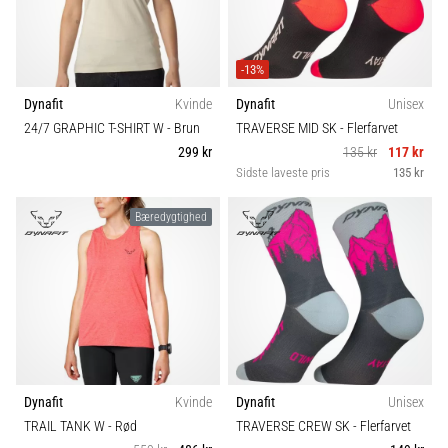
og
Størrelse
efter
løb
BH-støtte
-13%
Knæsmerter
vil
Dynafit
Kvinde
Dynafit
Unisex
Carbon
ramme
24/7 GRAPHIC T-SHIRT W
- Brun
TRAVERSE MID SK
- Flerfarvet
enhver
299 kr
135 kr
117 kr
løber
Sidste laveste pris
135 kr
Komfort og dæmpning
mindst
én
Bæredygtighed
gang
Drop
i
livet,
Fit
uanset
om
man
Funktion
er
amatør
Dynafit
Kvinde
Dynafit
Unisex
eller
Model
TRAIL TANK W
- Rød
TRAVERSE CREW SK
- Flerfarvet
professionel.