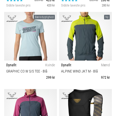
839 kr
420 kr
559 kr
280 kr
Sidste laveste pris
420 kr
Sidste laveste pris
280 kr
Bæredygtighed
Ny
Dynafit
Kvinde
Dynafit
Mænd
GRAPHIC CO W S/S TEE
- Blå
ALPINE WIND JKT M
- Blå
299 kr
972 kr