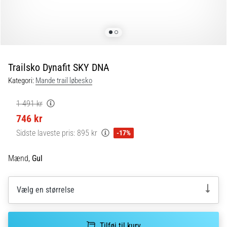
er
de,
og
hvordan
udføres
Trailsko Dynafit SKY DNA
de?
Kategori:
Mande trail løbesko
I
praksis
1 491 kr
tester
746 kr
shuttle
run-
Sidste laveste pris:
895 kr
-17%
testen
hurtighed,
Mænd,
Gul
smidighed
og
retningsskift.
Vælg en størrelse
Hvordan
udføres
den
Tilføj til kurv