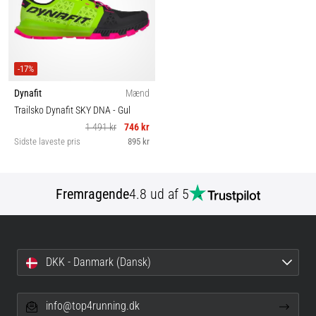
-17%
Dynafit
Mænd
Trailsko Dynafit SKY DNA
- Gul
1 491 kr
746 kr
Sidste laveste pris
895 kr
Fremragende
4.8 ud af 5
DKK - Danmark (Dansk)
info@top4running.dk