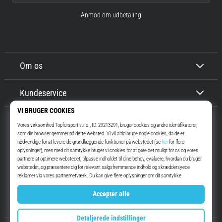
Anmod om udbetaling
Om os
Kundeservice
Top4Running.dk
I mere end 16 år har vi motiveret dig til at gå ud og løbe. Hurtigere. Med
os. Hver dag.
Instagram
YouTube