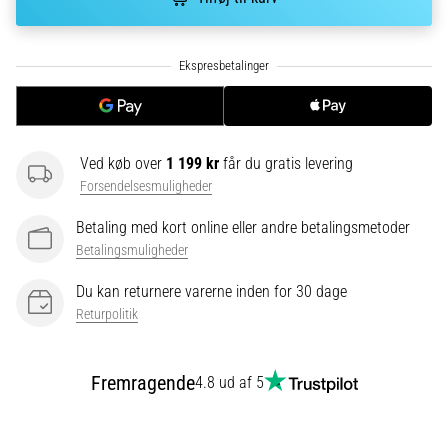
korrekt,
hvor
bruges
den…
6. 8. 2026
•
Ved køb over
1 199 kr
får du gratis levering
8 min. Læsning
Forsendelsesmuligheder
Løberknæ:
Betaling med kort online eller andre betalingsmetoder
Årsager,
Betalingsmuligheder
behandling
og
Du kan returnere varerne inden for 30 dage
forebyggelse
Returpolitik
Løberknæ,
også
Fremragende
kendt
4.8 ud af 5
som
iliotibialbåndsyndrom
(ITBS),