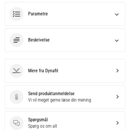
er
et
Parametre
meget
almindeligt
helbredsproblem,
som
Beskrivelse
løbere
oplever.
…
Mere fra Dynafit
Dynafit
Vis
alle
artikler
Send produktanmeldelse
Send produktanmeldelse
Vi vil meget gerne læse din mening
Spørgsmål
Spørgsmål
Spørg os om alt