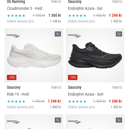
On Running
Mænd
Saucony
Mænd
Cloudmonster 3
- Hvid
Endorphin Azura
- Gul
1 700 kr
1 360 kr
1 450 kr
1 246 kr
Sidste laveste pris
1 148 kr
Sidste laveste pris
1 450 kr
Ny
Ny
-14%
-14%
Saucony
Mænd
Saucony
Mænd
Ride 19
- Hvid
Endorphin Azura
- Sort
1 450 kr
1 246 kr
1 450 kr
1 246 kr
Sidste laveste pris
1 450 kr
Sidste laveste pris
1 450 kr
Ny
Ny