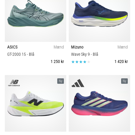
ASICS
Mænd
Mizuno
Mænd
GT-2000 15
- Blå
Wave Sky 9
- Blå
1 250 kr
1 420 kr
Ny
Ny