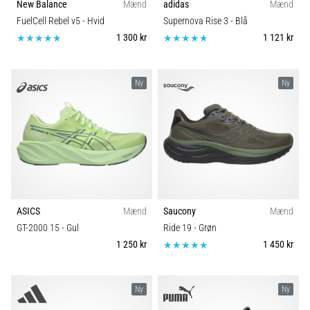
New Balance
Mænd
adidas
Mænd
FuelCell Rebel v5
- Hvid
Supernova Rise 3
- Blå
1 300 kr
1 121 kr
Ny
Ny
ASICS
Mænd
Saucony
Mænd
GT-2000 15
- Gul
Ride 19
- Grøn
1 250 kr
1 450 kr
Ny
Ny