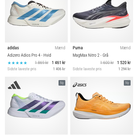
adidas
Mænd
Puma
Mænd
Adizero Adios Pro 4
- Hvid
MagMax Nitro 2
- Grå
1 869 kr
1 461 kr
1 600 kr
1 520 kr
Sidste laveste pris
1 406 kr
Sidste laveste pris
1 294 kr
Ny
Ny