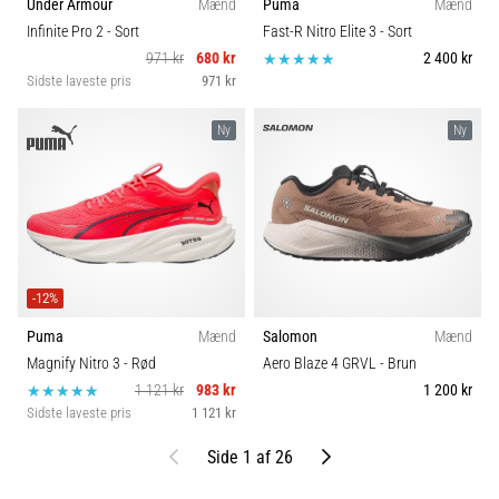
Under Armour
Mænd
Puma
Mænd
Infinite Pro 2
- Sort
Fast-R Nitro Elite 3
- Sort
971 kr
680 kr
2 400 kr
Sidste laveste pris
971 kr
Ny
Ny
-12%
Puma
Mænd
Salomon
Mænd
Magnify Nitro 3
- Rød
Aero Blaze 4 GRVL
- Brun
1 121 kr
983 kr
1 200 kr
Sidste laveste pris
1 121 kr
Tidligere
Næste
Side 1 af 26