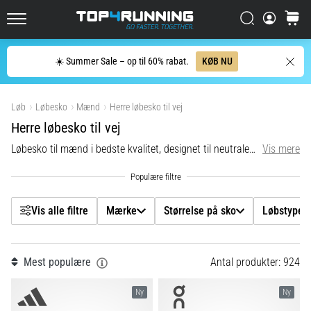
løber
mindst
Filtr
Søg
kurv
Top4Running.dk
én
gang
Søg
☀️ Summer Sale – op til 60% rabat.
KØB NU
i
Mærke
livet,
Vis produkter
uanset
Løb
Løbesko
Mænd
Herre løbesko til vej
om
Størrelse på sko
man
Herre løbesko til vej
er
Løbesko til mænd i bedste kvalitet, designet til neutrale løbere og løbere med supination.
Vis mere
Løbstype
amatør
eller
professionel.
Carbon
Hvad
Vis alle filtre
Mærke
Størrelse på sko
Løbstype
er
de
Model
mest…
Mest populære
Antal produkter: 924
Farve
5. 8. 2026
Ny
Ny
•