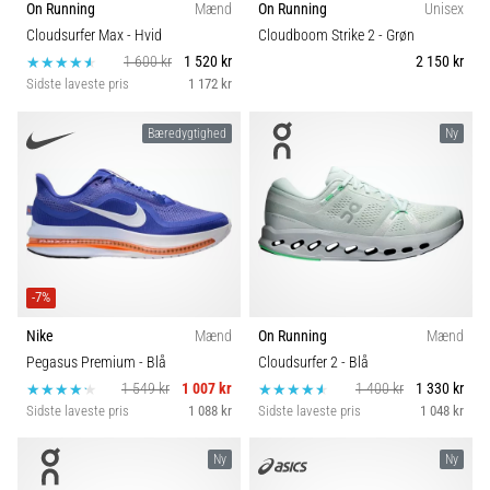
On Running
Mænd
On Running
Unisex
hyppigste
Komfort og dæmpning
årsager
Cloudsurfer Max
- Hvid
Cloudboom Strike 2
- Grøn
er
1 600 kr
1 520 kr
2 150 kr
plantar
Skobredde
Sidste laveste pris
1 172 kr
fasciitis.
Hvad
Bæredygtighed
Ny
skyldes…
5. 8. 2026
•
9 min. Læsning
Kulhydrat-
-7%
superkompensation:
Nike
Mænd
On Running
Mænd
Hvordan
Pegasus Premium
- Blå
Cloudsurfer 2
- Blå
påvirker
1 549 kr
1 007 kr
1 400 kr
1 330 kr
det
Sidste laveste pris
1 088 kr
Sidste laveste pris
1 048 kr
din
løbspræstation?
Ny
Ny