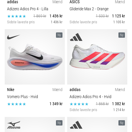
adidas
Mænd
ASICS
Mænd
Adizero Adios Pro 4
- Lilla
Glideride Max 2
- Orange
1 869 kr
1 436 kr
1 500 kr
1 125 kr
Sidste laveste pris
1 436 kr
Sidste laveste pris
1 105 kr
Ny
Ny
Nike
Mænd
adidas
Mænd
Vomero Plus
- Hvid
Adizero Adios Pro 4
- Hvid
1 349 kr
1 868 kr
1 382 kr
Sidste laveste pris
1 214 kr
Ny
Ny