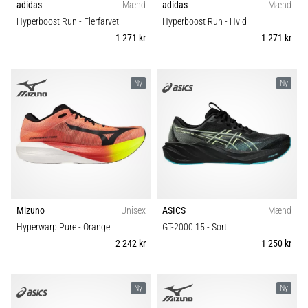
adidas
Mænd
adidas
Mænd
Hyperboost Run
- Flerfarvet
Hyperboost Run
- Hvid
1 271 kr
1 271 kr
Ny
Ny
Mizuno
Unisex
ASICS
Mænd
Hyperwarp Pure
- Orange
GT-2000 15
- Sort
2 242 kr
1 250 kr
Ny
Ny