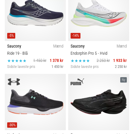
-5%
-14%
Saucony
Mænd
Saucony
Mænd
Ride 19
- Blå
Endorphin Pro 5
- Hvid
1 450 kr
1 378 kr
2 250 kr
1 933 kr
Sidste laveste pris
1 450 kr
Sidste laveste pris
2 250 kr
Ny
-30%