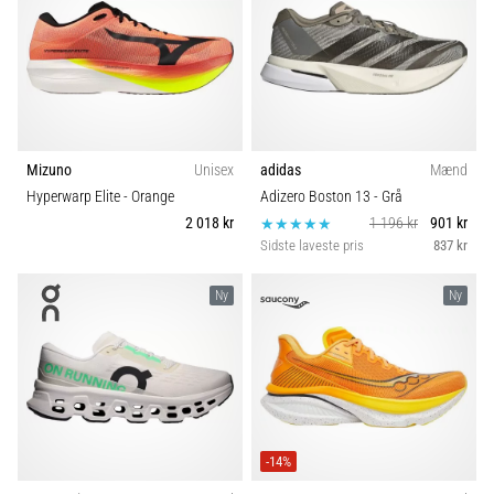
Mizuno
Unisex
adidas
Mænd
Hyperwarp Elite
- Orange
Adizero Boston 13
- Grå
2 018 kr
1 196 kr
901 kr
Sidste laveste pris
837 kr
Ny
Ny
-14%