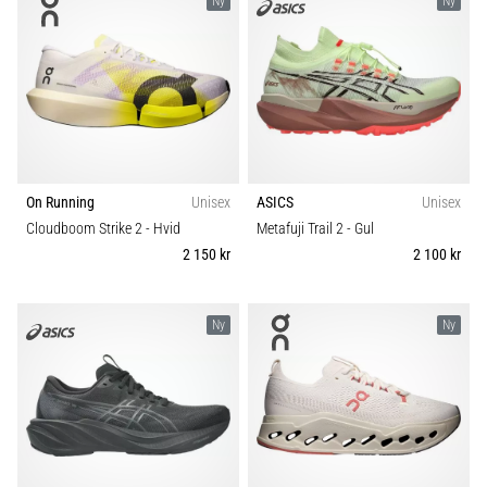
Ny
Ny
On Running
Unisex
ASICS
Unisex
Cloudboom Strike 2
- Hvid
Metafuji Trail 2
- Gul
2 150 kr
2 100 kr
Ny
Ny