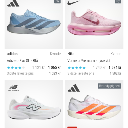
Ny
Ny
adidas
Kvinde
Nike
Kvinde
Adizero Evo SL
- Blå
Vomero Premium
- Lyserød
1 121 kr
1 065 kr
1 749 kr
1 574 kr
Sidste laveste pris
1 023 kr
Sidste laveste pris
1 502 kr
Bæredygtighed