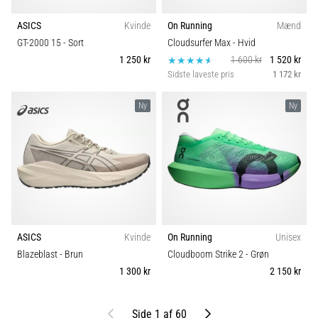
ASICS
Kvinde
On Running
Mænd
GT-2000 15
- Sort
Cloudsurfer Max
- Hvid
1 250 kr
1 600 kr
1 520 kr
Sidste laveste pris
1 172 kr
Ny
Ny
ASICS
Kvinde
On Running
Unisex
Blazeblast
- Brun
Cloudboom Strike 2
- Grøn
1 300 kr
2 150 kr
Tidligere
Næste
Side 1 af 60