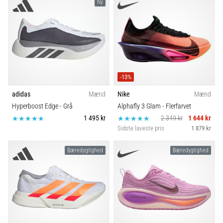
Ny
er
et
meget
almindeligt
helbredsproblem,
som
løbere
-13%
oplever.
adidas
Mænd
Nike
Mænd
…
Hyperboost Edge
- Grå
Alphafly 3 Glam
- Flerfarvet
1 495 kr
2 349 kr
1 644 kr
Sidste laveste pris
1 879 kr
Vis
alle
Bæredygtighed
Bæredygtighed
artikler