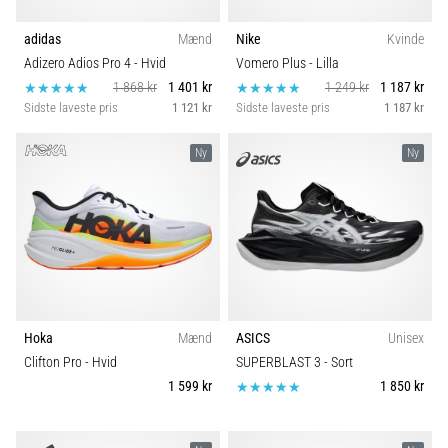
adidas
Mænd
Nike
Kvinde
Adizero Adios Pro 4
- Hvid
Vomero Plus
- Lilla
1 868 kr
1 401 kr
1 249 kr
1 187 kr
Sidste laveste pris
1 121 kr
Sidste laveste pris
1 187 kr
Ny
Ny
Hoka
Mænd
ASICS
Unisex
Clifton Pro
- Hvid
SUPERBLAST 3
- Sort
1 599 kr
1 850 kr