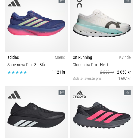
Ny
Ny
adidas
Mænd
On Running
Kvinde
Supernova Rise 3
- Blå
Cloudultra Pro
- Hvid
1 121 kr
2 250 kr
2 053 kr
Sidste laveste pris
1 697 kr
Ny
Ny