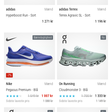
adidas
Mænd
adidas Terrex
Mænd
Hyperboost Run
- Sort
Terrex Agravic SL
- Sort
1 271 kr
1 196 kr
Bæredygtighed
Ny
-7%
Nike
Mænd
On Running
Mænd
Pegasus Premium
- Blå
Cloudmonster 3
- Blå
1 549 kr
1 007 kr
1 700 kr
1 333 kr
Sidste laveste pris
1 088 kr
Sidste laveste pris
1 149 kr