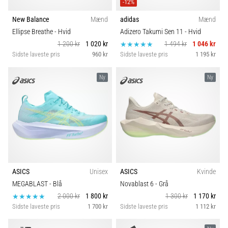
-12%
New Balance
Mænd
adidas
Mænd
Ellipse Breathe
- Hvid
Adizero Takumi Sen 11
- Hvid
1 200 kr
1 020 kr
1 494 kr
1 046 kr
Sidste laveste pris
960 kr
Sidste laveste pris
1 195 kr
Ny
Ny
ASICS
Unisex
ASICS
Kvinde
MEGABLAST
- Blå
Novablast 6
- Grå
2 000 kr
1 800 kr
1 300 kr
1 170 kr
Sidste laveste pris
1 700 kr
Sidste laveste pris
1 112 kr