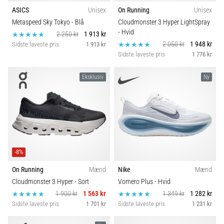
korrekt,
Komfort og dæmpning
ASICS
Unisex
On Running
Unisex
hvor
Metaspeed Sky Tokyo
- Blå
Cloudmonster 3 Hyper LightSpray
bruges
- Hvid
2 250 kr
1 913 kr
den…
Skobredde
2 050 kr
1 948 kr
Sidste laveste pris
1 913 kr
Sidste laveste pris
1 776 kr
6. 8. 2026
Teknologi
Eksklusiv
Ny
•
8 min. Læsning
Løberknæ:
Årsager,
behandling
og
forebyggelse
-8%
Løberknæ,
On Running
Mænd
Nike
Mænd
også
Cloudmonster 3 Hyper
- Sort
Vomero Plus
- Hvid
kendt
1 900 kr
1 563 kr
1 349 kr
1 282 kr
som
Sidste laveste pris
1 701 kr
Sidste laveste pris
1 231 kr
iliotibialbåndsyndrom
(ITBS),