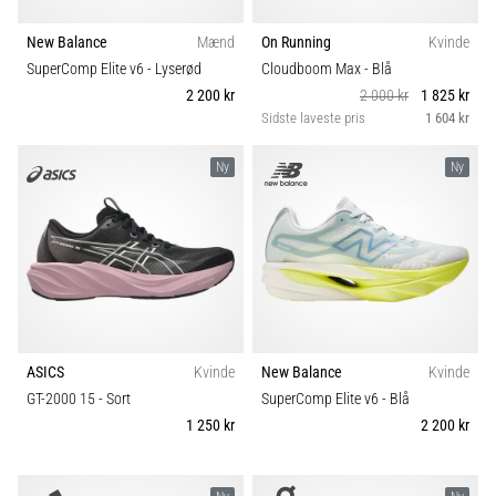
New Balance
Mænd
On Running
Kvinde
SuperComp Elite v6
- Lyserød
Cloudboom Max
- Blå
2 200 kr
2 000 kr
1 825 kr
Sidste laveste pris
1 604 kr
Ny
Ny
ASICS
Kvinde
New Balance
Kvinde
GT-2000 15
- Sort
SuperComp Elite v6
- Blå
1 250 kr
2 200 kr