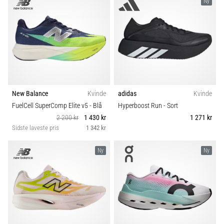
Ny
New Balance
Kvinde
adidas
Kvinde
FuelCell SuperComp Elite v5
- Blå
Hyperboost Run
- Sort
2 200 kr
1 430 kr
1 271 kr
Sidste laveste pris
1 342 kr
Ny
Ny