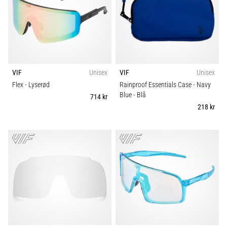
er
et
meget
almindeligt
helbredsproblem,
som
VIF
Unisex
VIF
Unisex
løbere
Flex
- Lyserød
Rainproof Essentials Case - Navy
oplever.
Blue
- Blå
714 kr
…
218 kr
Vis
alle
artikler