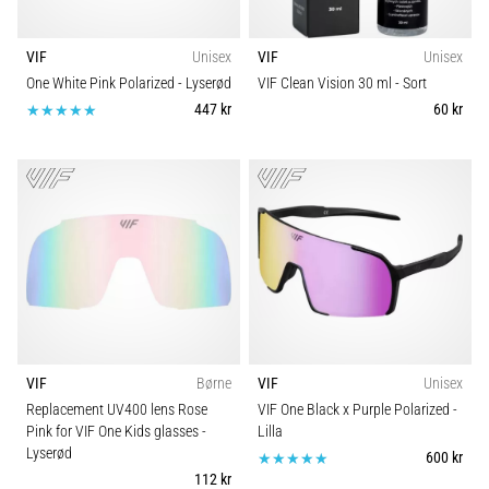
VIF
Unisex
VIF
Unisex
One White Pink Polarized
- Lyserød
VIF Clean Vision 30 ml
- Sort
447 kr
60 kr
VIF
Børne
VIF
Unisex
Replacement UV400 lens Rose
VIF One Black x Purple Polarized
-
Pink for VIF One Kids glasses
-
Lilla
Lyserød
600 kr
112 kr