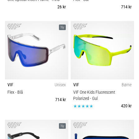
korrekt,
26 kr
714 kr
hvor
bruges
den…
Ny
6. 8. 2026
•
8 min. Læsning
Løberknæ:
Årsager,
behandling
VIF
Unisex
VIF
Børne
og
Flex
- Blå
VIF One Kids Fluorescent
forebyggelse
Polarized
- Gul
714 kr
Løberknæ,
420 kr
også
kendt
som
Ny
iliotibialbåndsyndrom
(ITBS),