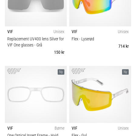
Funktion
er
de,
og
hvordan
VIF
Unisex
VIF
Unisex
udføres
Replacement UV400 lens Silver for
Flex
- Lyserød
de?
VIF One glasses
- Grå
714 kr
I
150 kr
praksis
tester
shuttle
Ny
Ny
run-
testen
hurtighed,
smidighed
og
retningsskift.
Hvordan
udføres
VIF
Børne
VIF
Unisex
den
One Optical Insert Frame
- Hvid
Flex
- Gul