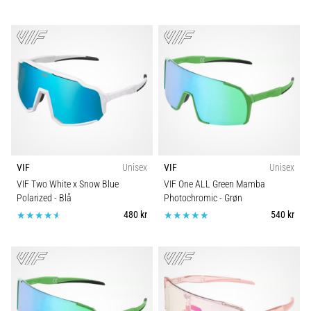
VIF
Unisex
VIF
Unisex
VIF Two White x Snow Blue
VIF One ALL Green Mamba
Polarized
- Blå
Photochromic
- Grøn
480 kr
540 kr