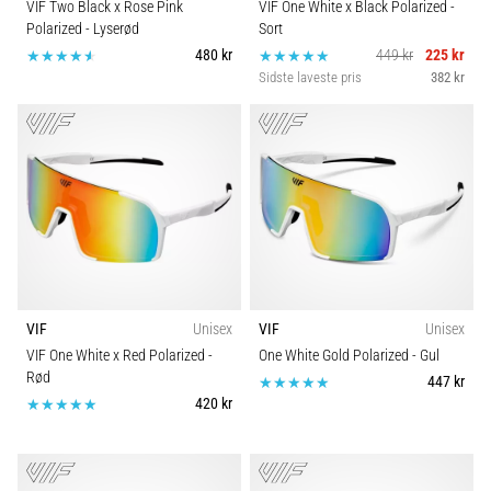
VIF Two Black x Rose Pink
VIF One White x Black Polarized
-
Polarized
- Lyserød
Sort
480 kr
449 kr
225 kr
Sidste laveste pris
382 kr
VIF
Unisex
VIF
Unisex
VIF One White x Red Polarized
-
One White Gold Polarized
- Gul
Rød
447 kr
420 kr