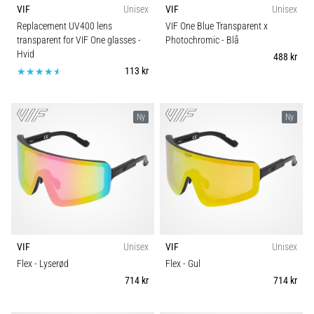
VIF
Unisex
VIF
Unisex
Replacement UV400 lens
VIF One Blue Transparent x
transparent for VIF One glasses
-
Photochromic
- Blå
Hvid
488 kr
113 kr
Ny
Ny
VIF
Unisex
VIF
Unisex
Flex
- Lyserød
Flex
- Gul
714 kr
714 kr