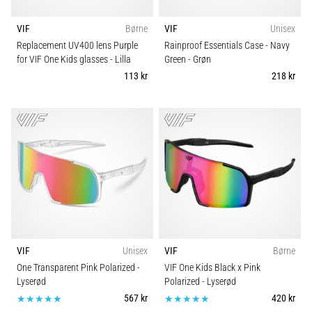
VIF
Børne
VIF
Unisex
Replacement UV400 lens Purple
Rainproof Essentials Case - Navy
for VIF One Kids glasses
- Lilla
Green
- Grøn
113 kr
218 kr
VIF
Unisex
VIF
Børne
One Transparent Pink Polarized
-
VIF One Kids Black x Pink
Lyserød
Polarized
- Lyserød
567 kr
420 kr