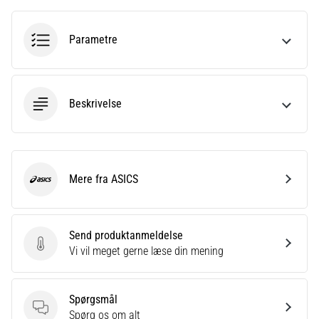
korrekt,
hvor
bruges
Parametre
den…
6. 8. 2026
Beskrivelse
•
8 min. Læsning
Løberknæ:
Årsager,
Mere fra ASICS
behandling
ASICS
og
forebyggelse
Send produktanmeldelse
Løberknæ,
Send produktanmeldelse
Vi vil meget gerne læse din mening
også
kendt
som
Spørgsmål
iliotibialbåndsyndrom
Spørgsmål
Spørg os om alt
(ITBS),