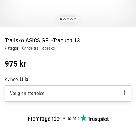
er
de,
og
hvordan
udføres
Trailsko ASICS GEL-Trabuco 13
de?
Kategori:
Kvinde trail løbesko
I
praksis
975 kr
tester
shuttle
run-
Kvinde,
Lilla
testen
hurtighed,
Vælg en størrelse
smidighed
og
retningsskift.
Fremragende
4.8 ud af 5
Hvordan
udføres
den