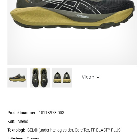
Vis alt
Produktnummer:
1011B978-003
Køn:
Mænd
Teknologi:
GEL® (under hæl og spids), Gore Tex, FF BLAST™ PLUS
Løbstype:
Træning