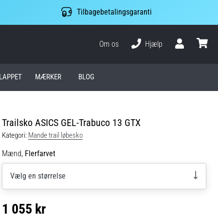
Tilbagebetalingsgaranti
Om os
Hjælp
Bruger
kurv
LAPPET
MÆRKER
BLOG
Trailsko ASICS GEL-Trabuco 13 GTX
Kategori:
Mande trail løbesko
Mænd,
Flerfarvet
Vælg en størrelse
1 055 kr