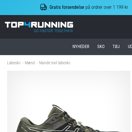
Gratis forsendelse
på ordrer over 1 199 kr
Top4Running.dk
NYHEDER
SKO
TØJ
U
Løbesko
Mænd
Mande trail løbesko