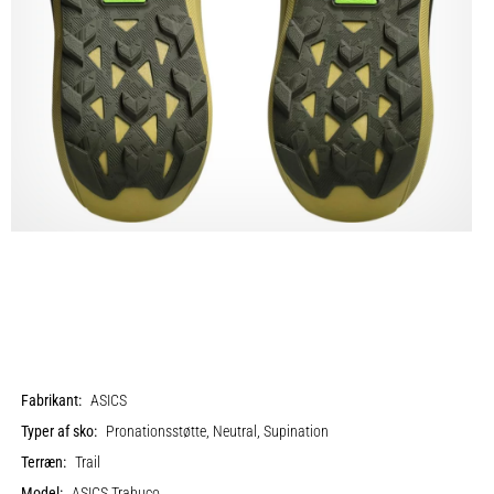
Fabrikant:
ASICS
Typer af sko:
Pronationsstøtte, Neutral, Supination
Terræn:
Trail
Model:
ASICS Trabuco