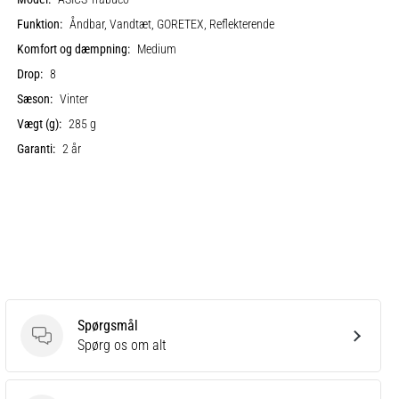
Funktion:
Åndbar, Vandtæt, GORETEX, Reflekterende
Komfort og dæmpning:
Medium
Drop:
8
Sæson:
Vinter
Vægt (g):
285 g
Garanti:
2 år
Spørgsmål
Spørgsmål
Spørg os om alt