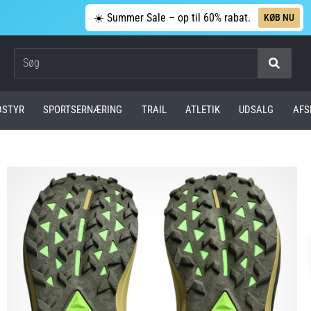
☀️ Summer Sale – op til 60% rabat.
KØB NU
Søg
DSTYR
SPORTSERNÆRING
TRAIL
ATLETIK
UDSALG
AFS