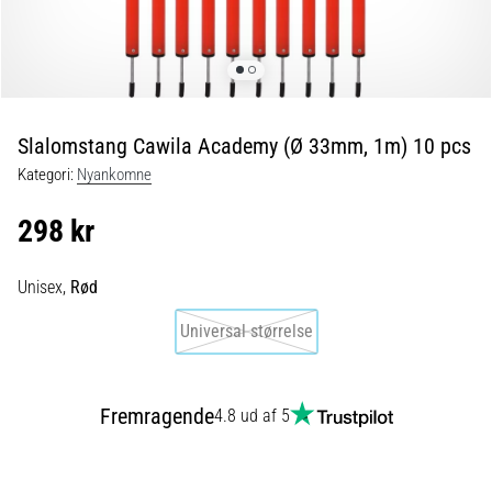
og
efter
løb
Knæsmerter
vil
ramme
Slalomstang Cawila Academy (Ø 33mm, 1m) 10 pcs
enhver
Kategori:
Nyankomne
løber
mindst
298 kr
én
gang
i
Unisex,
Rød
livet,
uanset
Universal størrelse
om
man
er
Fremragende
4.8 ud af 5
amatør
eller
professionel.