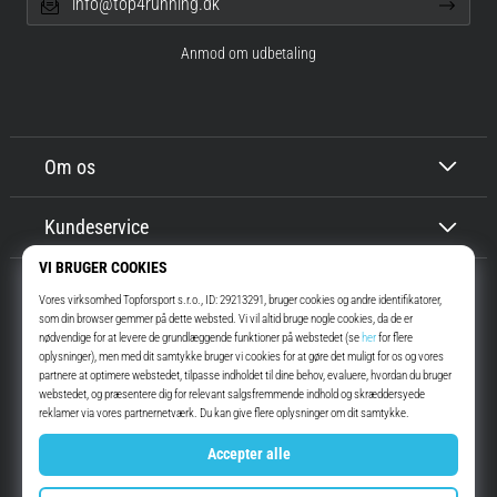
info@top4running.dk
Anmod om udbetaling
Om os
Kundeservice
Top4Running.dk
I mere end 16 år har vi motiveret dig til at gå ud og løbe. Hurtigere. Med
os. Hver dag.
Instagram
YouTube