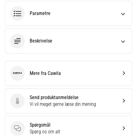
Hvad
er
Parametre
de
mest…
5. 8. 2026
Beskrivelse
•
6 min. Læsning
Plantar
fasciitis:
Mere fra Cawila
Cawila
Symptomer,
årsager
og
Send produktanmeldelse
behandling
Send produktanmeldelse
Vi vil meget gerne læse din mening
Oplever
du
skarpe
Spørgsmål
hælsmerter
Spørgsmål
Spørg os om alt
under