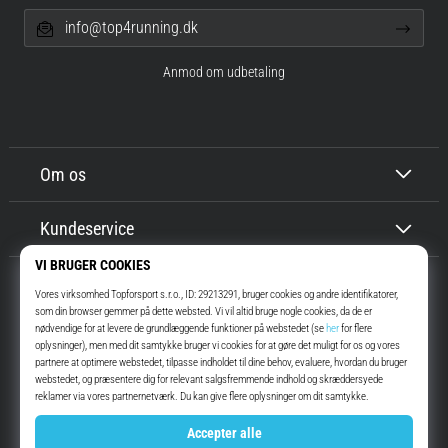
info@top4running.dk
Anmod om udbetaling
Om os
Kundeservice
Top4Running.dk
I mere end 16 år har vi motiveret dig til at gå ud og løbe. Hurtigere. Med
os. Hver dag.
Instagram
YouTube