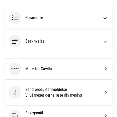
korrekt,
hvor
bruges
Parametre
den…
6. 8. 2026
•
Beskrivelse
8 min. Læsning
Løberknæ:
Årsager,
behandling
Mere fra Cawila
Cawila
og
forebyggelse
Løberknæ,
Send produktanmeldelse
også
Send produktanmeldelse
Vi vil meget gerne læse din mening
kendt
som
iliotibialbåndsyndrom
Spørgsmål
(ITBS),