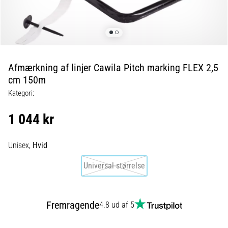
er
de,
og
hvordan
udføres
Afmærkning af linjer Cawila Pitch marking FLEX 2,5
de?
cm 150m
I
Kategori:
praksis
tester
1 044 kr
shuttle
run-
testen
Unisex,
Hvid
hurtighed,
Universal størrelse
smidighed
og
retningsskift.
Hvordan
Fremragende
4.8 ud af 5
udføres
den