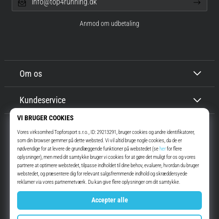
info@top4running.dk
Anmod om udbetaling
Om os
Kundeservice
Top4Running.dk
I mere end 16 år har vi motiveret dig til at gå ud og løbe. Hurtigere. Med
os. Hver dag.
Instagram
YouTube