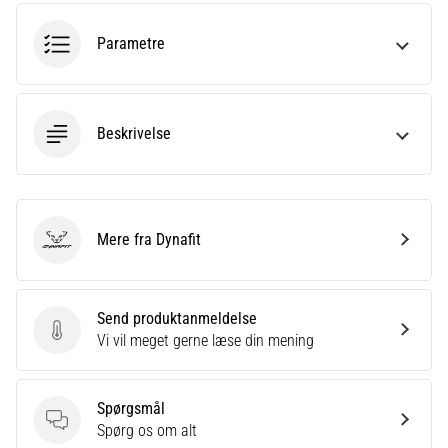
Hvad
er
Parametre
de
mest…
5. 8. 2026
Beskrivelse
•
6 min. Læsning
Plantar
fasciitis:
Mere fra Dynafit
Dynafit
Symptomer,
årsager
og
Send produktanmeldelse
behandling
Send produktanmeldelse
Vi vil meget gerne læse din mening
Oplever
du
skarpe
Spørgsmål
hælsmerter
Spørgsmål
Spørg os om alt
under