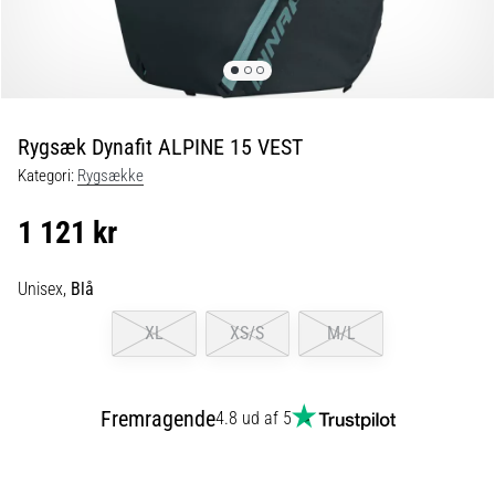
og
efter
løb
Knæsmerter
vil
ramme
Rygsæk Dynafit ALPINE 15 VEST
enhver
Kategori:
Rygsække
løber
mindst
1 121 kr
én
gang
i
Unisex,
Blå
livet,
uanset
XL
XS/S
M/L
om
man
er
Fremragende
4.8 ud af 5
amatør
eller
professionel.