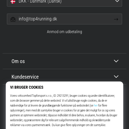
DKK - Danmark (Dansk)
info@top4running.dk
Anmod om udbetaling
Om os
Kundeservice
Top4Running.dk
I mere end 16 år har vi motiveret dig til at gå ud og løbe. Hurtigere. Med
os. Hver dag.