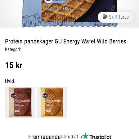
er
de,
Skift farve
og
hvordan
udføres
Protein pandekager GU Energy Wafel Wild Berries
de?
Kategori:
I
praksis
15 kr
tester
shuttle
run-
Hvid
testen
hurtighed,
smidighed
og
retningsskift.
Hvordan
udføres
den
Fremragende
4.8 ud af 5