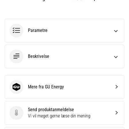
korrekt,
hvor
bruges
den…
Parametre
6. 8. 2026
•
8 min. Læsning
Beskrivelse
Løberknæ:
Årsager,
behandling
og
Mere fra GU Energy
forebyggelse
GU Energy
Løberknæ,
også
Send produktanmeldelse
kendt
Send produktanmeldelse
Vi vil meget gerne læse din mening
som
iliotibialbåndsyndrom
(ITBS),