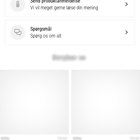
Send produktanmeldelse
eller
Send produktanmeldelse
Vi vil meget gerne læse din mening
efter
dit
løb?
Spørgsmål
En
Spørgsmål
Spørg os om alt
af
de
hyppigste
årsager
er
plantar
fasciitis.
Hvad
skyldes…
Vis
alle
artikler