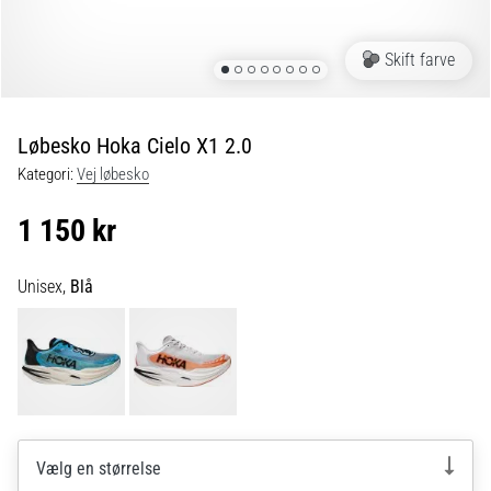
og
efter
løb
Skift farve
Knæsmerter
vil
ramme
Løbesko Hoka Cielo X1 2.0
enhver
Kategori:
Vej løbesko
løber
mindst
1 150 kr
én
gang
i
Unisex,
Blå
livet,
uanset
om
man
er
amatør
eller
Vælg en størrelse
professionel.