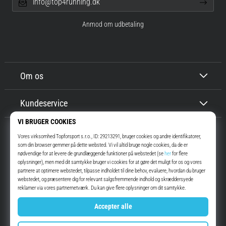
info@top4running.dk
Anmod om udbetaling
Om os
Kundeservice
Top4Running.dk
I mere end 16 år har vi motiveret dig til at gå ud og løbe. Hurtigere. Med
os. Hver dag.
Instagram
YouTube