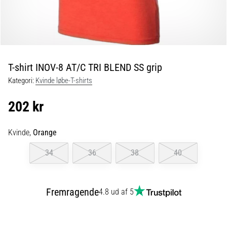
er
de,
og
hvordan
udføres
T-shirt INOV-8 AT/C TRI BLEND SS grip
de?
Kategori:
Kvinde løbe-T-shirts
I
praksis
202 kr
tester
shuttle
run-
Kvinde,
Orange
testen
34
36
38
40
hurtighed,
smidighed
og
retningsskift.
Fremragende
4.8 ud af 5
Hvordan
udføres
den