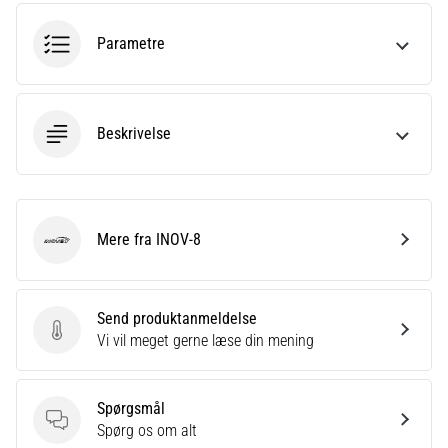
korrekt,
hvor
Parametre
bruges
den…
Beskrivelse
6. 8. 2026
•
8 min. Læsning
Løberknæ:
Årsager,
Mere fra INOV-8
INOV-8
behandling
og
forebyggelse
Send produktanmeldelse
Løberknæ,
Send produktanmeldelse
Vi vil meget gerne læse din mening
også
kendt
som
Spørgsmål
iliotibialbåndsyndrom
Spørgsmål
Spørg os om alt
(ITBS),