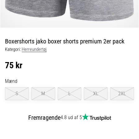
og
efter
løb
Knæsmerter
vil
ramme
Boxershorts jako boxer shorts premium 2er pack
enhver
Kategori:
Herreundertøj
løber
mindst
75 kr
én
gang
i
Mænd
livet,
uanset
S
M
L
XL
2XL
om
man
er
Fremragende
4.8 ud af 5
amatør
eller
professionel.