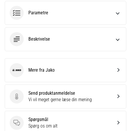
Hvad
er
Parametre
de
mest…
5. 8. 2026
Beskrivelse
•
6 min. Læsning
Plantar
fasciitis:
Mere fra Jako
Jako
Symptomer,
årsager
og
Send produktanmeldelse
behandling
Send produktanmeldelse
Vi vil meget gerne læse din mening
Oplever
du
skarpe
Spørgsmål
hælsmerter
Spørgsmål
Spørg os om alt
under