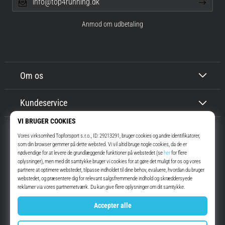
info@top4running.dk
Anmod om udbetaling
Om os
Kundeservice
Top4Running.dk
I mere end 16 år har vi motiveret dig til at gå ud og løbe. Hurtigere. Med
os. Hver dag.
Instagram
YouTube