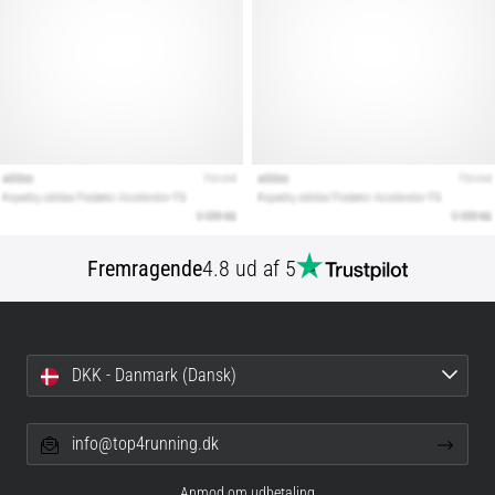
Fremragende
4.8 ud af 5
DKK - Danmark (Dansk)
info@top4running.dk
Anmod om udbetaling