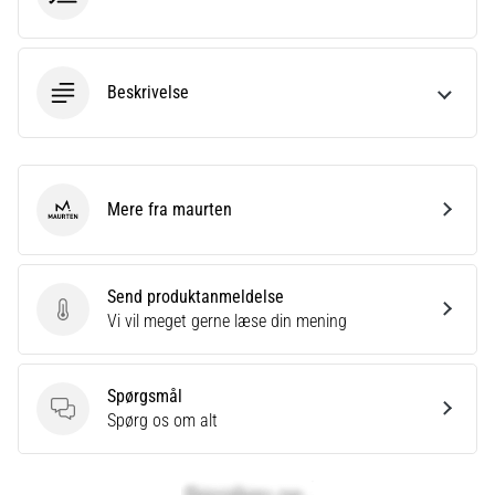
korrekt,
hvor
bruges
den…
Beskrivelse
6. 8. 2026
•
8 min. Læsning
Mere fra maurten
maurten
Løberknæ:
Årsager,
behandling
Send produktanmeldelse
og
Send produktanmeldelse
Vi vil meget gerne læse din mening
forebyggelse
Løberknæ,
Spørgsmål
også
Spørgsmål
Spørg os om alt
kendt
som
iliotibialbåndsyndrom
(ITBS),