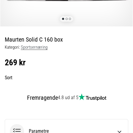
er
de,
og
hvordan
udføres
Maurten Solid C 160 box
de?
Kategori:
Sportsernæring
I
praksis
269 kr
tester
shuttle
run-
Sort
testen
hurtighed,
smidighed
Fremragende
4.8 ud af 5
og
retningsskift.
Hvordan
udføres
den
Parametre