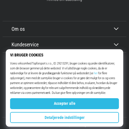
Om os
Kundeservice
Top4Running.dk
I mere end 16 år har vi motiveret dig til at gå ud og løbe. Hurtigere. Med
os. Hver dag.
Instagram
YouTube
© 2010 – 2026
Top4Running.dk