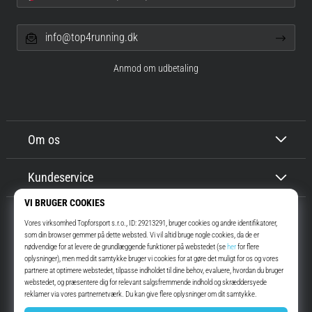
info@top4running.dk
Anmod om udbetaling
Om os
Kundeservice
Top4Running.dk
I mere end 16 år har vi motiveret dig til at gå ud og løbe. Hurtigere. Med
os. Hver dag.