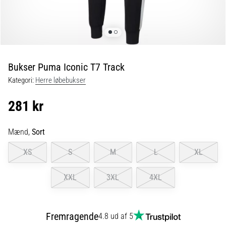
er
de,
og
hvordan
udføres
Bukser Puma Iconic T7 Track
de?
Kategori:
Herre løbebukser
I
praksis
281 kr
tester
shuttle
run-
Mænd,
Sort
testen
XS
S
M
L
XL
hurtighed,
smidighed
og
XXL
3XL
4XL
retningsskift.
Hvordan
udføres
Fremragende
4.8 ud af 5
den