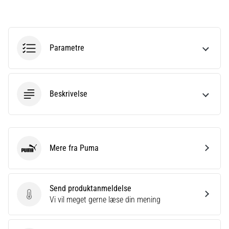
korrekt,
hvor
bruges
den…
Parametre
6. 8. 2026
•
8 min. Læsning
Beskrivelse
Løberknæ:
Årsager,
behandling
og
Mere fra Puma
Puma
forebyggelse
Løberknæ,
også
Send produktanmeldelse
kendt
Send produktanmeldelse
Vi vil meget gerne læse din mening
som
iliotibialbåndsyndrom
(ITBS),