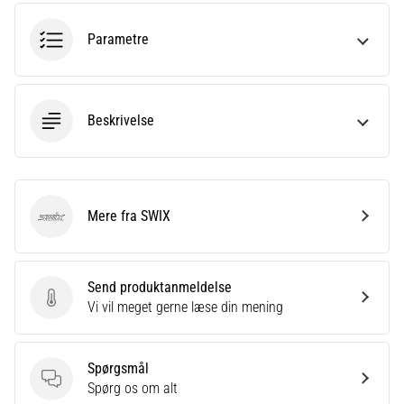
Hvad
er
Parametre
de
mest…
5. 8. 2026
Beskrivelse
•
6 min. Læsning
Plantar
fasciitis:
Mere fra SWIX
SWIX
Symptomer,
årsager
og
Send produktanmeldelse
behandling
Send produktanmeldelse
Vi vil meget gerne læse din mening
Oplever
du
skarpe
Spørgsmål
hælsmerter
Spørgsmål
Spørg os om alt
under