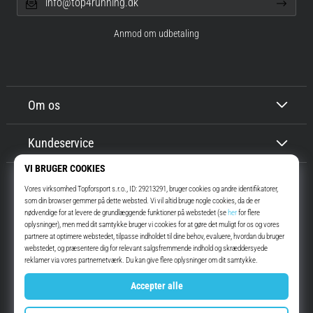
info@top4running.dk
Anmod om udbetaling
Om os
Kundeservice
Top4Running.dk
I mere end 16 år har vi motiveret dig til at gå ud og løbe. Hurtigere. Med
os. Hver dag.
Instagram
YouTube