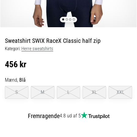
og
efter
løb
Knæsmerter
vil
ramme
Sweatshirt SWIX RaceX Classic half zip
enhver
Kategori:
Herre sweatshirts
løber
mindst
456 kr
én
gang
i
Mænd,
Blå
livet,
uanset
S
M
L
XL
XXL
om
man
er
Fremragende
4.8 ud af 5
amatør
eller
professionel.