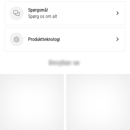
er
Spørgsmål
et
Spørgsmål
Spørg os om alt
meget
almindeligt
helbredsproblem,
som
Produktteknologi
Produktteknologi
løbere
oplever.
…
Vis
alle
artikler