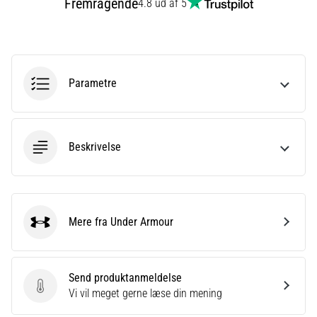
Fremragende
4.8 ud af 5
korrekt,
hvor
bruges
den…
Parametre
6. 8. 2026
•
8 min. Læsning
Beskrivelse
Løberknæ:
Årsager,
behandling
og
forebyggelse
Mere fra Under Armour
Under Armour
Løberknæ,
også
kendt
Send produktanmeldelse
som
Send produktanmeldelse
Vi vil meget gerne læse din mening
iliotibialbåndsyndrom
(ITBS),