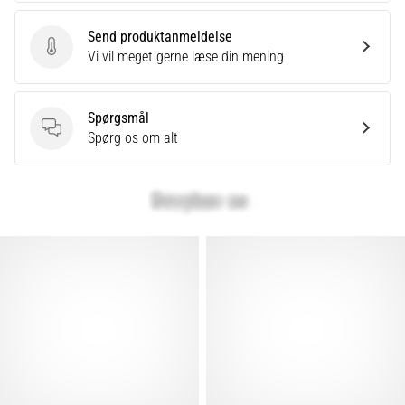
er
Send produktanmeldelse
et
Send produktanmeldelse
Vi vil meget gerne læse din mening
meget
almindeligt
helbredsproblem,
Spørgsmål
som
Spørgsmål
Spørg os om alt
løbere
oplever.
…
Vis
alle
artikler