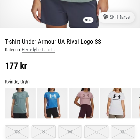
er
de,
Skift farve
og
hvordan
udføres
T-shirt Under Armour UA Rival Logo SS
de?
Kategori:
Herre løbe-t-shirts
I
praksis
177 kr
tester
shuttle
run-
Kvinde,
Grøn
testen
hurtighed,
smidighed
og
retningsskift.
Hvordan
udføres
XS
S
M
L
XL
den