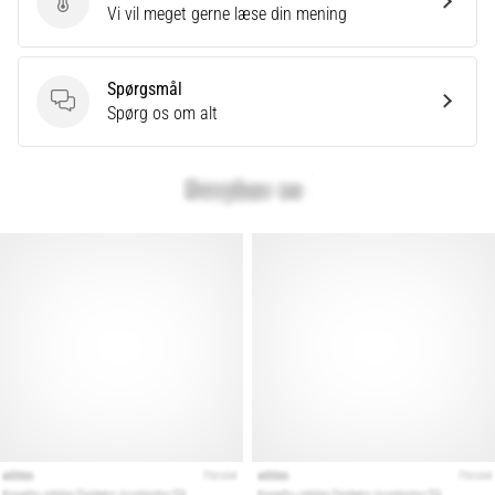
Det
Send produktanmeldelse
Vi vil meget gerne læse din mening
siges,
at
kulhydrat-
Spørgsmål
superkompensation
Spørgsmål
Spørg os om alt
forbedrer
udholdenhedspræstationen.
Passer
det
virkelig?
Find
ud
af,
hvad…
Vis
alle
artikler