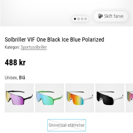
6 min. Læsning
Plantar
Skift farve
fasciitis:
Symptomer,
årsager
Solbriller VIF One Black Ice Blue Polarized
og
Kategori:
Sportssolbriller
behandling
Oplever
488 kr
du
skarpe
hælsmerter
Unisex,
Blå
under
eller
efter
dit
løb?
En
af
Universal størrelse
de