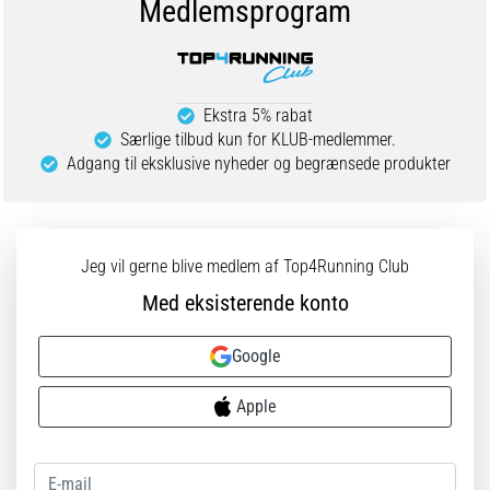
Medlemsprogram
er
de,
og
hvordan
Ekstra 5% rabat
udføres
Særlige tilbud kun for KLUB-medlemmer.
de?
Adgang til eksklusive nyheder og begrænsede produkter
I
praksis
tester
shuttle
Jeg vil gerne blive medlem af Top4Running Club
run-
Med eksisterende konto
testen
hurtighed,
smidighed
Google
og
retningsskift.
Apple
Hvordan
udføres
den