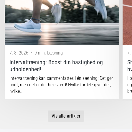
7. 8. 2026
•
9 min. Læsning
7.
Intervaltræning: Boost din hastighed og
S
udholdenhed!
h
Intervaltræning kan sammenfattes i én sætning: Det gør
I 
ondt, men det er det hele værd! Hvilke fordele giver det,
og
hvilke…
br
Vis alle artikler