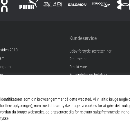
Kundeservice
 siden 2010
Udøv fortrydelsesretten her
ram
Returnering
rogram
Defekt vare
Forsendelse og betaling
am
Find den rigtige størrelse
Kontakt
inger
Ofte stillede spørgsmål
gelser
Privatlivspolitik