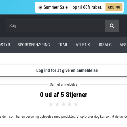
☀️ Summer Sale – op til 60% rabat.
KØB NU
Søg
DSTYR
SPORTSERNÆRING
TRAIL
ATLETIK
UDSALG
AFS
Log ind for at give en anmeldelse
0 ud af 5 Stjerner
en, som har en personlig oplevelse med produktet. Vi opfordrer dog kun aktivt de kunder,