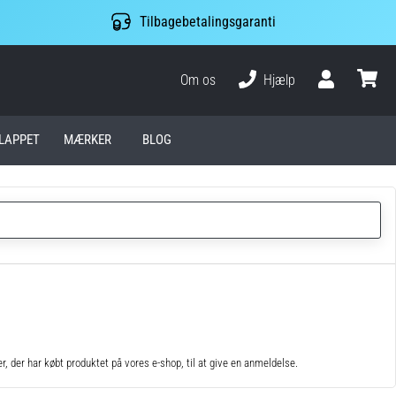
Tilbagebetalingsgaranti
Om os
Hjælp
Bruger
kurv
LAPPET
MÆRKER
BLOG
 der har købt produktet på vores e-shop, til at give en anmeldelse.